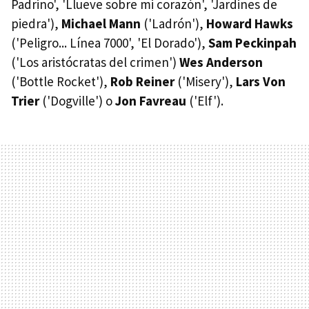
Padrino', 'Llueve sobre mi corazón', 'Jardines de
piedra'),
Michael Mann
('Ladrón'),
Howard Hawks
('Peligro... Línea 7000', 'El Dorado'),
Sam Peckinpah
('Los aristócratas del crimen')
Wes Anderson
('Bottle Rocket'),
Rob Reiner
('Misery'),
Lars Von
Trier
('Dogville') o
Jon Favreau
('Elf').