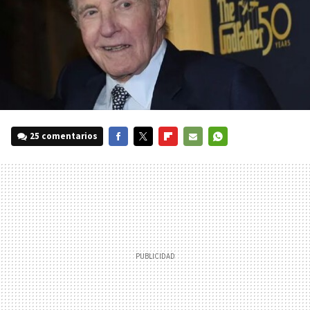
25 comentarios
FACEBOOK
TWITTER
FLIPBOARD
E-
WHATSAPP
MAIL