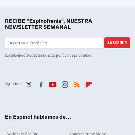
RECIBE "Espinofrenia", NUESTRA
NEWSLETTER SEMANAL
SUSCRIBIR
Suscribiéndote aceptas nuestra
política de privacidad
Síguenos
Twit
Face
Yout
Inst
RSS
Flip
ter
boo
ube
agra
boar
k
m
d
En Espinof hablamos de...
Series de ficción
Amazon Prime Video