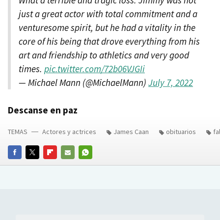
What a terrible and tragic loss. Jimmy was not
just a great actor with total commitment and a
venturesome spirit, but he had a vitality in the
core of his being that drove everything from his
art and friendship to athletics and very good
times.
pic.twitter.com/72b06VJGIi
— Michael Mann (@MichaelMann)
July 7, 2022
Descanse en paz
TEMAS
Actores y actrices
James Caan
obituarios
fa
FACEBOOK
TWITTER
FLIPBOARD
E-
WHATSAPP
MAIL