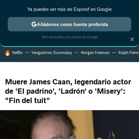
Ya puedes ver más de Espinof en Google
MENÚ
NUEVO
Añádenos como fuente preferida
CRÍTICA
ESTRENOS
REALITY
ANIME
RANKINGS CINE
RA
Solo necesitas una cuenta de Google
×
HOY SE HABLA DE
Netflix
Vengadores: Doomsday
Morgan Freeman
Ralph Fienn
Muere James Caan, legendario actor
de 'El padrino', 'Ladrón' o 'Misery':
"Fin del tuit"