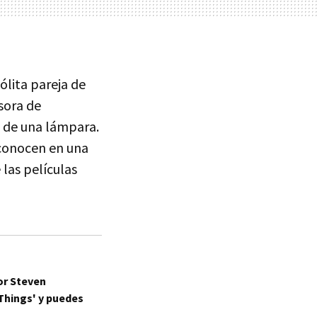
sólita pareja de
sora de
le de una lámpara.
 conocen en una
 las películas
or Steven
 Things' y puedes