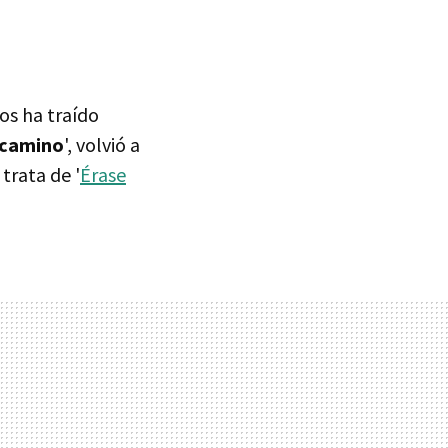
nos ha traído
 camino
', volvió a
trata de '
Érase