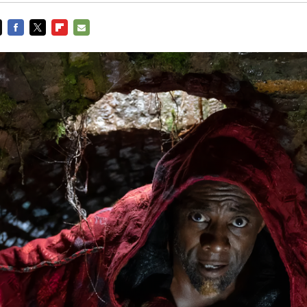
FACEBOOK
TWITTER
FLIPBOARD
E-
MAIL