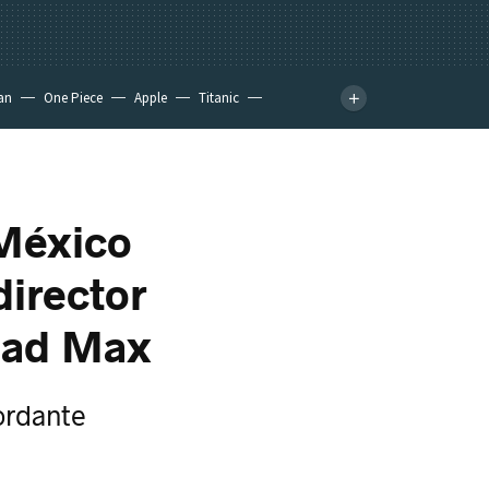
an
One Piece
Apple
Titanic
 México
director
 Mad Max
ordante