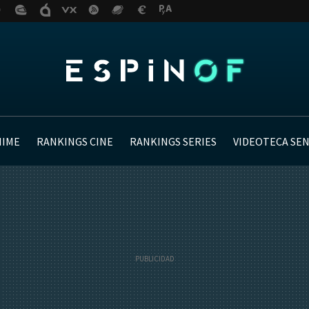
NIME
RANKINGS CINE
RANKINGS SERIES
VIDEOTECA SE