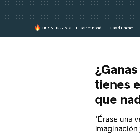
HOY SE HABLA DE
James Bond
David Fincher
Assassination Classroom
¿Ganas 
tienes e
que nad
'Érase una v
imaginación 