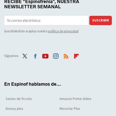
RECIBE "Espinofrenia", NUESTRA
NEWSLETTER SEMANAL
SUSCRIBIR
Suscribiéndote aceptas nuestra
política de privacidad
Síguenos
Twit
Face
Yout
Inst
RSS
Flip
ter
boo
ube
agra
boar
k
m
d
En Espinof hablamos de...
Series de ficción
Amazon Prime Video
Disney plus
Movistar Plus