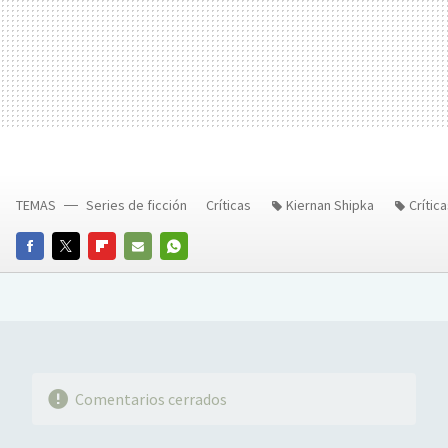
TEMAS
Series de ficción
Críticas
Kiernan Shipka
Crític
FACEBOOK
TWITTER
FLIPBOARD
E-
WHATSAPP
MAIL
Comentarios cerrados