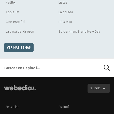
Netflix
Listas
Apple TV
La odisea
Cine español
HBO Max
La casa del dragón
Spider-man: Brand New Day
VER MÁS TEMAS
BUSCA
SUBIR
Sensacine
Espinof