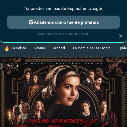
Ya puedes ver más de Espinof en Google
CRÍTICA
ESTRENOS
REALITY
ANIME
RANKINGS CINE
RA
Añádenos como fuente preferida
Solo necesitas una cuenta de Google
×
HOY SE HABLA DE
La odisea
Vaiana
Michael
La Momia de Lee Cronin
Spide