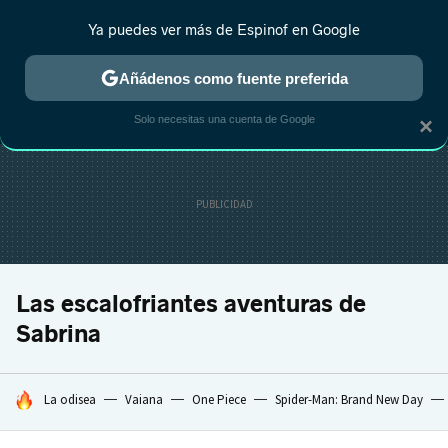
Ya puedes ver más de Espinof en Google
MENÚ
NUEVO
Añádenos como fuente preferida
CRÍTICA
ESTRENOS
REALITY
ANIME
RANKINGS CINE
RA
Solo necesitas una cuenta de Google
×
Las escalofriantes aventuras de
Sabrina
HOY SE HABLA DE
La odisea
Vaiana
One Piece
Spider-Man: Brand New Day