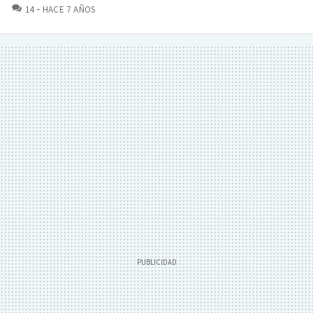
COMENTARIOS
14
HACE 7 AÑOS