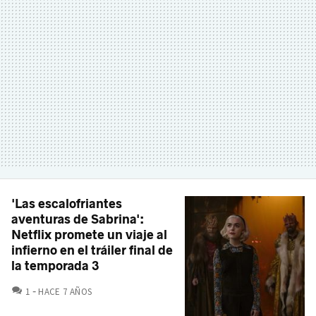
'Las escalofriantes
aventuras de Sabrina':
Netflix promete un viaje al
infierno en el tráiler final de
la temporada 3
COMENTARIOS
1
HACE 7 AÑOS