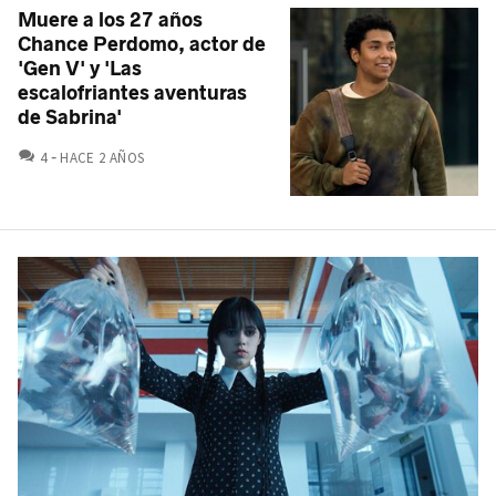
Muere a los 27 años
Chance Perdomo, actor de
'Gen V' y 'Las
escalofriantes aventuras
de Sabrina'
COMENTARIOS
4
HACE 2 AÑOS