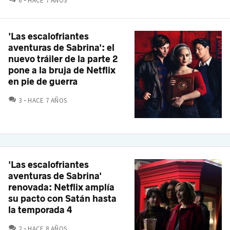
6
HACE 7 AÑOS
'Las escalofriantes
aventuras de Sabrina': el
nuevo tráiler de la parte 2
pone a la bruja de Netflix
en pie de guerra
COMENTARIOS
3
HACE 7 AÑOS
'Las escalofriantes
aventuras de Sabrina'
renovada: Netflix amplía
su pacto con Satán hasta
la temporada 4
COMENTARIOS
2
HACE 8 AÑOS