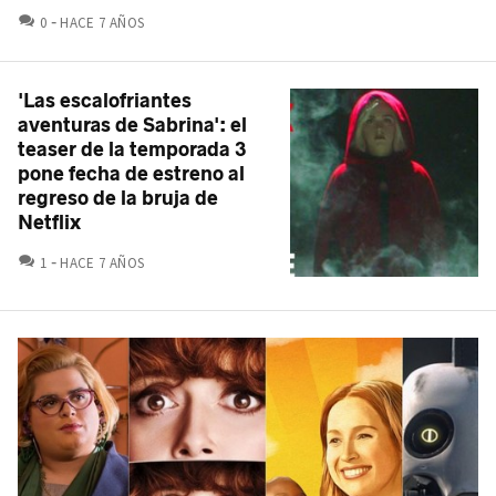
COMENTARIOS
0
HACE 7 AÑOS
'Las escalofriantes
aventuras de Sabrina': el
teaser de la temporada 3
pone fecha de estreno al
regreso de la bruja de
Netflix
COMENTARIOS
1
HACE 7 AÑOS