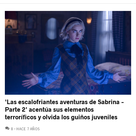
'Las escalofriantes aventuras de Sabrina -
Parte 2' acentúa sus elementos
terroríficos y olvida los guiños juveniles
COMENTARIOS
8
HACE 7 AÑOS