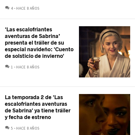
COMENTARIOS
4
HACE 8 AÑOS
'Las escalofriantes
aventuras de Sabrina’
presenta el tráiler de su
especial navideño: 'Cuento
de solsticio de invierno'
COMENTARIOS
1
HACE 8 AÑOS
La temporada 2 de 'Las
escalofriantes aventuras
de Sabrina' ya tiene tráiler
y fecha de estreno
COMENTARIOS
5
HACE 8 AÑOS