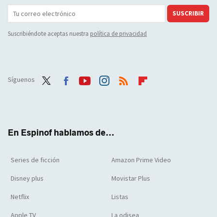
SUSCRIBIR
Suscribiéndote aceptas nuestra
política de privacidad
Síguenos
Twit
Face
Yout
Inst
RSS
Flip
ter
boo
ube
agra
boar
k
m
d
En Espinof hablamos de...
Series de ficción
Amazon Prime Video
Disney plus
Movistar Plus
Netflix
Listas
Apple TV
La odisea