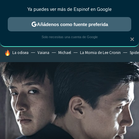
Ya puedes ver más de Espinof en Google
CRÍTICA
ESTRENOS
REALITY
ANIME
RANKINGS CINE
RA
Añádenos como fuente preferida
Solo necesitas una cuenta de Google
×
HOY SE HABLA DE
La odisea
Vaiana
Michael
La Momia de Lee Cronin
Spide