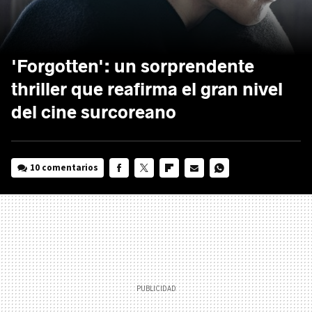
'Forgotten': un sorprendente
thriller que reafirma el gran nivel
del cine surcoreano
10 comentarios
FACEBOOK
TWITTER
FLIPBOARD
E-
WHATSAPP
MAIL