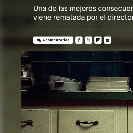
Una de las mejores consecuen
viene rematada por el director
4 comentarios
FACEBOOK
TWITTER
FLIPBOARD
E-
MAIL