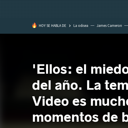
HOY SE HABLA DE
La odisea
James Cameron
Tom Cruise
La Momia
'Ellos: el miedo
del año. La te
Video es mucho
momentos de b