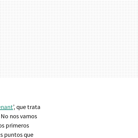
enant
’, que trata
0. No nos vamos
los primeros
los puntos que