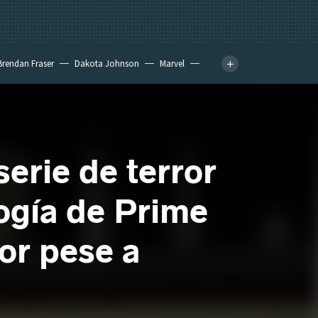
Brendan Fraser
Dakota Johnson
Marvel
serie de terror
logía de Prime
or pese a