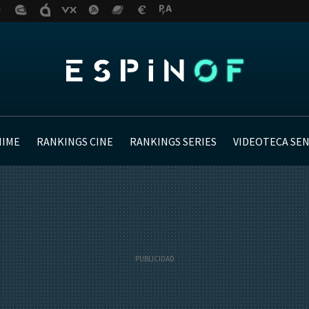
NIME
RANKINGS CINE
RANKINGS SERIES
VIDEOTECA SE