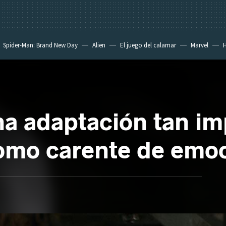
Spider-Man: Brand New Day
Alien
El juego del calamar
Marvel
H
 una adaptación tan i
omo carente de emo