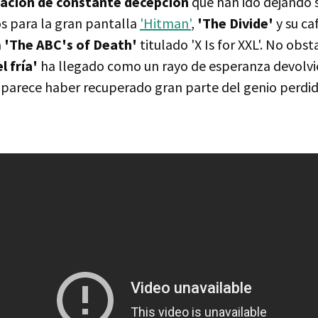
ación de constante decepción
que han ido dejando s
s para la gran pantalla
'Hitman'
,
'The Divide'
y su c
a
'The ABC's of Death'
titulado 'X Is for XXL'. No obst
l fría'
ha llegado como un rayo de esperanza devolvi
n parece haber recuperado gran parte del genio perdid