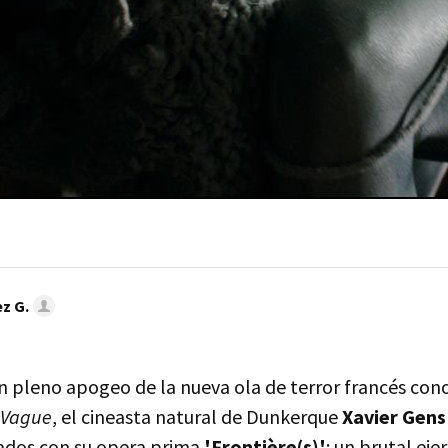
z G.
en pleno apogeo de la nueva ola de terror francés co
 Vague
, el cineasta natural de Dunkerque
Xavier Gens
ados con su opera prima
'Frontière(s)'
: un brutal ejer