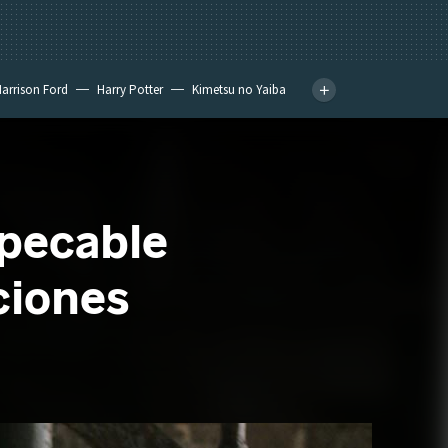
arrison Ford
Harry Potter
Kimetsu no Yaiba
mpecable
ciones