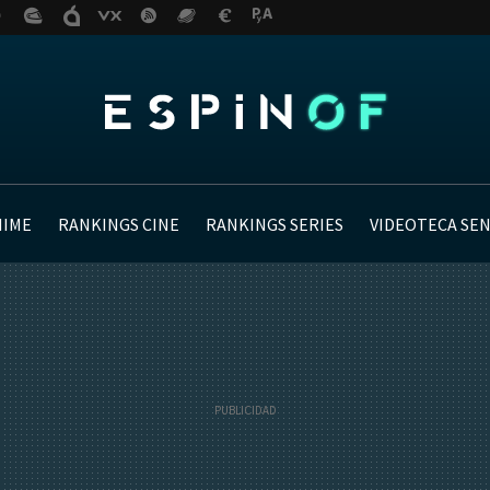
NIME
RANKINGS CINE
RANKINGS SERIES
VIDEOTECA SE