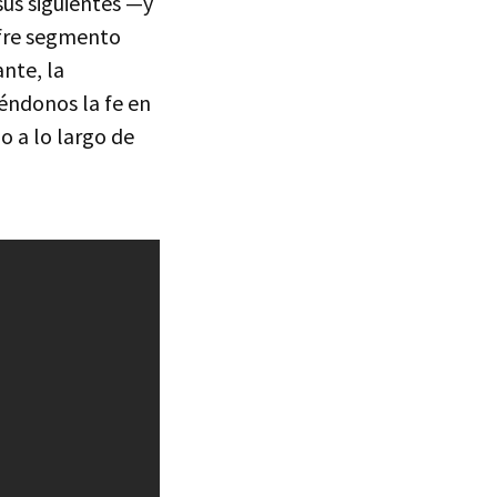
us siguientes —y
afre segmento
ante, la
éndonos la fe en
o a lo largo de