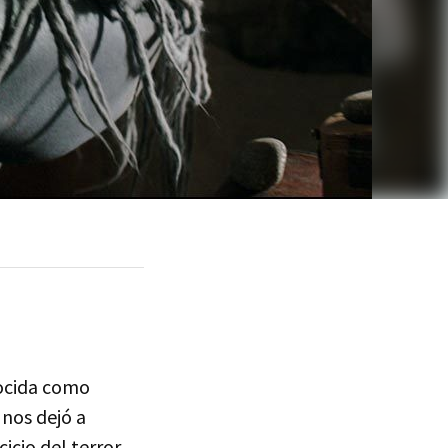
nocida como
nos dejó a
cicio del terror