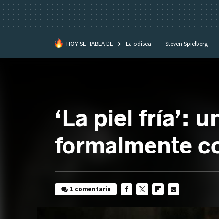
HOY SE HABLA DE
La odisea
Steven Spielberg
Star Wars
‘La piel fría’:
formalmente c
1 comentario
FACEBOOK
TWITTER
FLIPBOARD
E-
MAIL