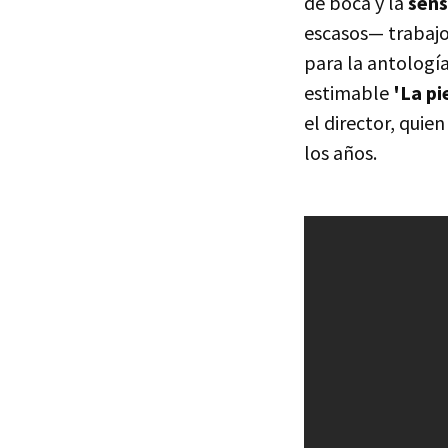
de boca y la
sens
escasos— trabajo
para la antologí
estimable
'La pie
el director, quie
los años.