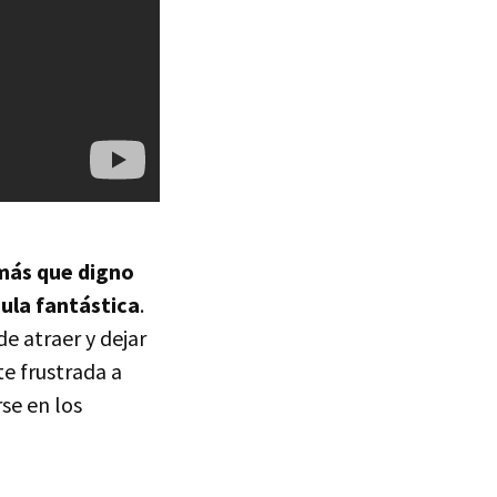
 más que digno
ula fantástica
.
e atraer y dejar
e frustrada a
se en los