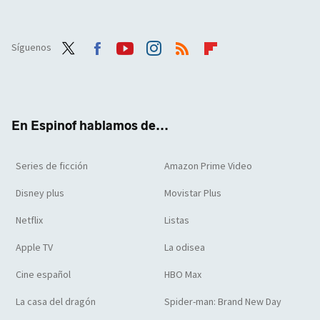
Síguenos
Twit
Face
Yout
Inst
RSS
Flip
ter
boo
ube
agra
boar
k
m
d
En Espinof hablamos de...
Series de ficción
Amazon Prime Video
Disney plus
Movistar Plus
Netflix
Listas
Apple TV
La odisea
Cine español
HBO Max
La casa del dragón
Spider-man: Brand New Day