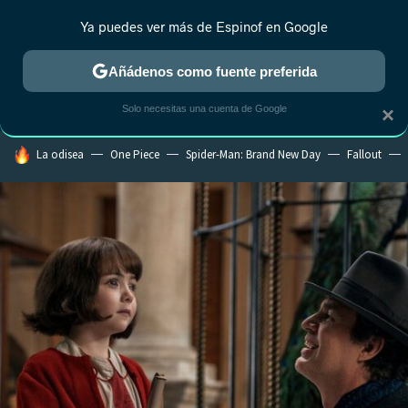
Ya puedes ver más de Espinof en Google
CRÍTICA
ESTRENOS
REALITY
ANIME
RANKINGS CINE
RA
Añádenos como fuente preferida
Solo necesitas una cuenta de Google
×
HOY SE HABLA DE
La odisea
One Piece
Spider-Man: Brand New Day
Fallout