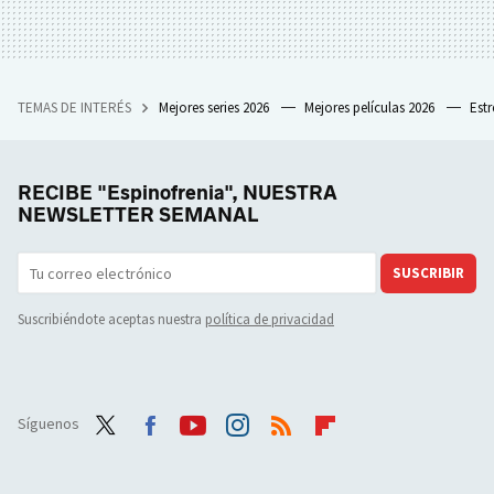
TEMAS DE INTERÉS
Mejores series 2026
Mejores películas 2026
Est
RECIBE "Espinofrenia", NUESTRA
NEWSLETTER SEMANAL
SUSCRIBIR
Suscribiéndote aceptas nuestra
política de privacidad
Síguenos
Twit
Face
Yout
Inst
RSS
Flip
ter
boo
ube
agra
boar