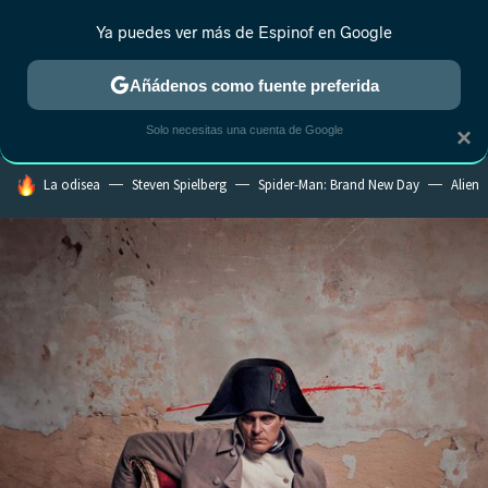
Ya puedes ver más de Espinof en Google
CRÍTICA
ESTRENOS
REALITY
ANIME
RANKINGS CINE
RA
Añádenos como fuente preferida
Solo necesitas una cuenta de Google
×
HOY SE HABLA DE
La odisea
Steven Spielberg
Spider-Man: Brand New Day
Alien