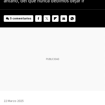
antaño, del que nunca debimos dejar ir
5 comentarios
FACEBOOK
TWITTER
FLIPBOARD
E-
WHATSAPP
MAIL
22 Marzo 2025