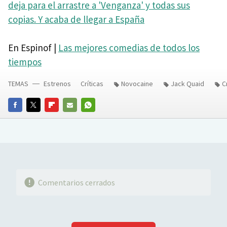
deja para el arrastre a 'Venganza' y todas sus
copias. Y acaba de llegar a España
En Espinof |
Las mejores comedias de todos los
tiempos
TEMAS
Estrenos
Críticas
Novocaine
Jack Quaid
C
FACEBOOK
TWITTER
FLIPBOARD
E-
WHATSAPP
MAIL
Comentarios cerrados