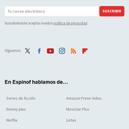
SUSCRIBIR
Suscribiéndote aceptas nuestra
política de privacidad
Síguenos
Twit
Face
Yout
Inst
RSS
Flip
ter
boo
ube
agra
boar
k
m
d
En Espinof hablamos de...
Series de ficción
Amazon Prime Video
Disney plus
Movistar Plus
Netflix
Listas