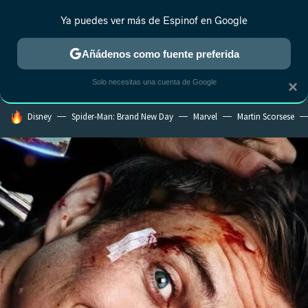
Ya puedes ver más de Espinof en Google
CRÍTICA
ESTRENOS
REALITY
ANIME
RANKINGS CINE
RA
Añádenos como fuente preferida
Solo necesitas una cuenta de Google
×
HOY SE HABLA DE
Disney
Spider-Man: Brand New Day
Marvel
Martin Scorsese