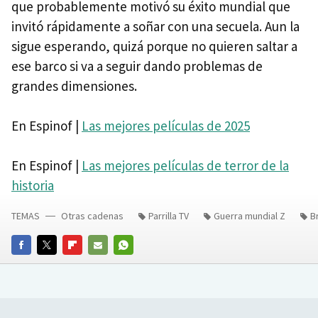
que probablemente motivó su éxito mundial que
invitó rápidamente a soñar con una secuela. Aun la
sigue esperando, quizá porque no quieren saltar a
ese barco si va a seguir dando problemas de
grandes dimensiones.
En Espinof |
Las mejores películas de 2025
En Espinof |
Las mejores películas de terror de la
historia
TEMAS
Otras cadenas
Parrilla TV
Guerra mundial Z
B
FACEBOOK
TWITTER
FLIPBOARD
E-
WHATSAPP
MAIL