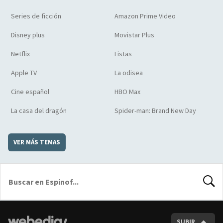
Series de ficción
Amazon Prime Video
Disney plus
Movistar Plus
Netflix
Listas
Apple TV
La odisea
Cine español
HBO Max
La casa del dragón
Spider-man: Brand New Day
VER MÁS TEMAS
BUSCA
SUBIR