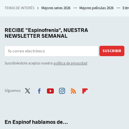
TEMAS DE INTERÉS
Mejores series 2026
Mejores películas 2026
Est
RECIBE "Espinofrenia", NUESTRA
NEWSLETTER SEMANAL
SUSCRIBIR
Suscribiéndote aceptas nuestra
política de privacidad
Síguenos
Twit
Face
Yout
Inst
RSS
Flip
ter
boo
ube
agra
boar
k
m
d
En Espinof hablamos de...