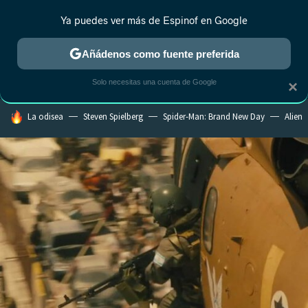
Ya puedes ver más de Espinof en Google
CRÍTICA
ESTRENOS
REALITY
ANIME
RANKINGS CINE
RA
Añádenos como fuente preferida
Solo necesitas una cuenta de Google
×
HOY SE HABLA DE
La odisea
Steven Spielberg
Spider-Man: Brand New Day
Alien