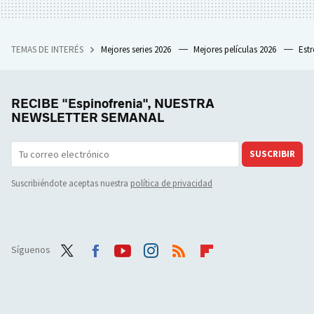
TEMAS DE INTERÉS
Mejores series 2026
Mejores películas 2026
Est
RECIBE "Espinofrenia", NUESTRA
NEWSLETTER SEMANAL
SUSCRIBIR
Suscribiéndote aceptas nuestra
política de privacidad
Síguenos
Twit
Face
Yout
Inst
RSS
Flip
ter
boo
ube
agra
boar