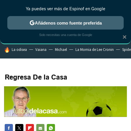
Ya puedes ver más de Espinof en Google
MENÚ
NUEVO
Añádenos como fuente preferida
CRÍTICA
ESTRENOS
REALITY
ANIME
RANKINGS CINE
RA
Solo necesitas una cuenta de Google
×
HOY SE HABLA DE
La odisea
Vaiana
Michael
La Momia de Lee Cronin
Spide
Regresa De la Casa