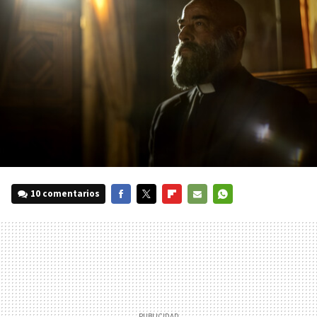
10 comentarios
FACEBOOK
TWITTER
FLIPBOARD
E-
WHATSAPP
MAIL