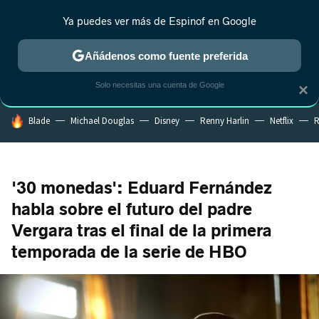
Ya puedes ver más de Espinof en Google
MENÚ
NUEVO
Añádenos como fuente preferida
CRÍTICA
ESTRENOS
REALITY
ANIME
RANKINGS CINE
RA
Solo necesitas una cuenta de Google
×
HOY SE HABLA DE
Blade
Michael Douglas
Disney
Renny Harlin
Netflix
R
'30 monedas': Eduard Fernández
habla sobre el futuro del padre
Vergara tras el final de la primera
temporada de la serie de HBO