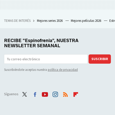
TEMAS DE INTERÉS
Mejores series 2026
Mejores películas 2026
Est
RECIBE "Espinofrenia", NUESTRA
NEWSLETTER SEMANAL
SUSCRIBIR
Suscribiéndote aceptas nuestra
política de privacidad
Síguenos
Twit
Face
Yout
Inst
RSS
Flip
ter
boo
ube
agra
boar