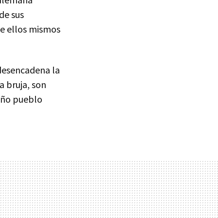
de sus
ue ellos mismos
 desencadena la
a bruja, son
eño pueblo