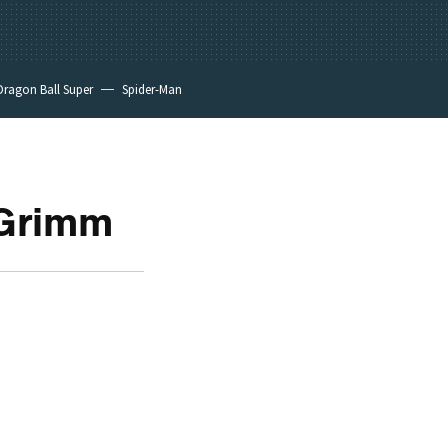
Dragon Ball Super
Spider-Man
 Grimm