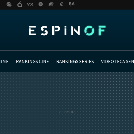
NIME
RANKINGS CINE
RANKINGS SERIES
VIDEOTECA SE