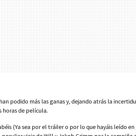
han podido más las ganas y, dejando atrás la incertid
s horas de película.
éis (Ya sea por el tráiler o por lo que hayáis leído en
l peculiar viaje de Will y Jakob Grimm por la campiña