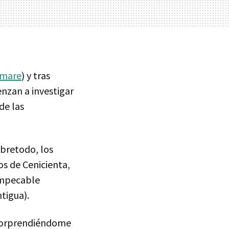
rmare
) y tras
enzan a investigar
de las
obretodo, los
os de Cenicienta,
 impecable
tigua).
 sorprendiéndome