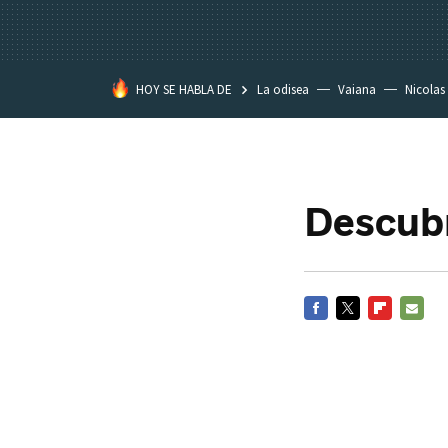
HOY SE HABLA DE
La odisea
Vaiana
Nicolas
Descubr
FACEBOOK
TWITTER
FLIPBOARD
E-
MAIL