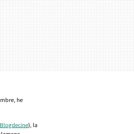
umbre, he
Blogdecine
), la
 alemana