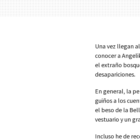
Una vez llegan a
conocer a Angeli
el extraño bosque
desapariciones.
En general, la p
guiños a los cue
el beso de la Bel
vestuario y un gr
Incluso he de re