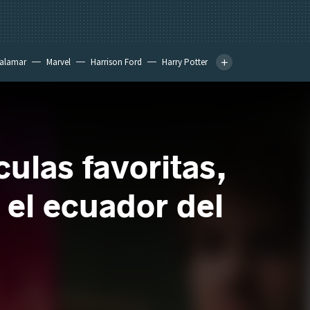
calamar
Marvel
Harrison Ford
Harry Potter
culas favoritas,
 el ecuador del