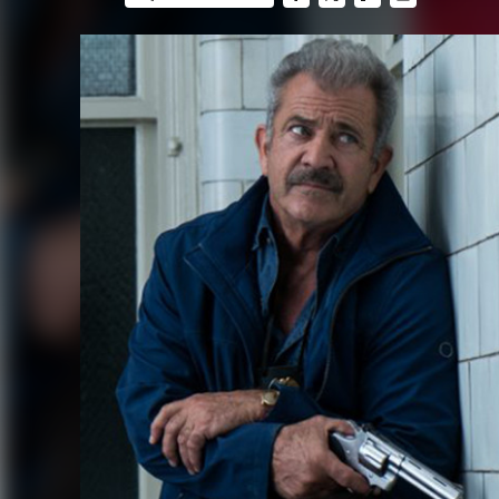
FACEBOOK
TWITTER
FLIPBOARD
E-
MAIL