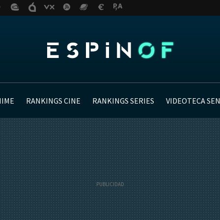
NIME
RANKINGS CINE
RANKINGS SERIES
VIDEOTECA SE