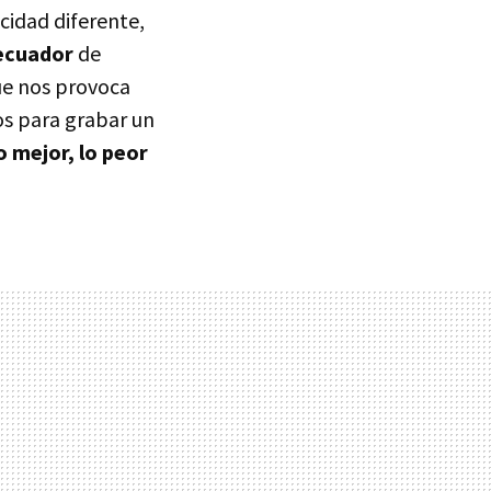
cidad diferente,
ecuador
de
que nos provoca
os para grabar un
o mejor, lo peor