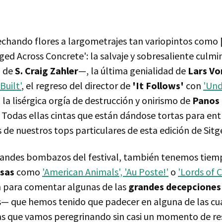
echando flores a largometrajes tan variopintos como 
ed Across Concrete': la salvaje y sobresaliente culmi
o de
S. Craig Zahler
—, la última genialidad de
Lars Vo
Built'
, el regreso del director de
'It Follows'
con
'Und
 la lisérgica orgía de destrucción y onirismo de
Panos 
. Todas ellas cintas que están dándose tortas para entr
de nuestros tops particulares de esta edición de Sitg
randes bombazos del festival, también tenemos tiem
esas
como
'American Animals', 'Au Poste!'
o
'Lords of 
n para comentar algunas de las
grandes decepciones
s— que hemos tenido que padecer en alguna de las cu
las que vamos peregrinando sin casi un momento de re