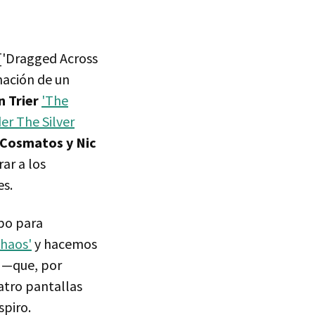
['Dragged Across
nación de un
n Trier
'The
er The Silver
Cosmatos y Nic
ar a los
es.
po para
Chaos'
y hacemos
—que, por
atro pantallas
spiro.