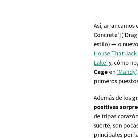
Así, arrancamos 
Concrete']('Dragg
estilo) —lo nuev
House That Jack 
Lake'
y, cómo no,
Cage
en
'Mandy'
primeros puestos 
Además de los g
positivas sorpr
de tripas corazó
suerte, son poca
principales por 