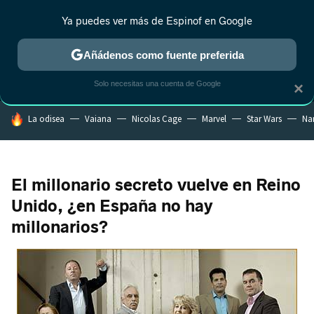
Ya puedes ver más de Espinof en Google
MENÚ
NUEVO
Añádenos como fuente preferida
CRÍTICA
ESTRENOS
REALITY
ANIME
RANKINGS CINE
RA
Solo necesitas una cuenta de Google
×
HOY SE HABLA DE
La odisea
Vaiana
Nicolas Cage
Marvel
Star Wars
Na
El millonario secreto vuelve en Reino
Unido, ¿en España no hay
millonarios?