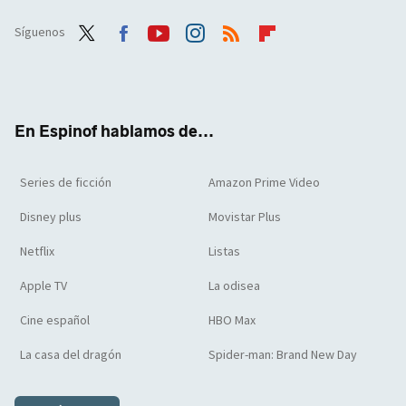
Síguenos
Twit
Face
Yout
Inst
RSS
Flip
ter
boo
ube
agra
boar
k
m
d
En Espinof hablamos de...
Series de ficción
Amazon Prime Video
Disney plus
Movistar Plus
Netflix
Listas
Apple TV
La odisea
Cine español
HBO Max
La casa del dragón
Spider-man: Brand New Day