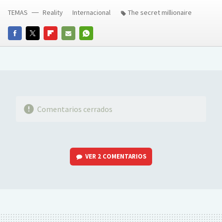
TEMAS
Reality
Internacional
The secret millionaire
FACEBOOK
TWITTER
FLIPBOARD
E-
WHATSAPP
MAIL
Comentarios cerrados
VER
2 COMENTARIOS