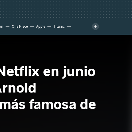
an
One Piece
Apple
Titanic
etflix en junio
Arnold
e más famosa de