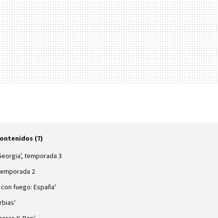
Contenidos (7)
Georgia', temporada 3
 temporada 2
 con fuego: España'
rbias'