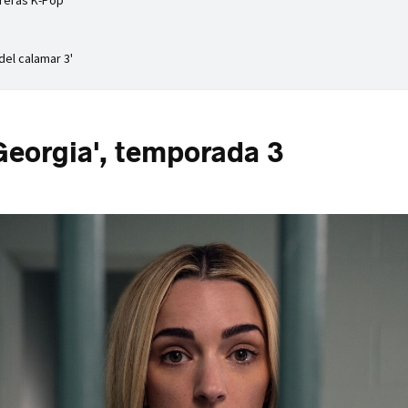
reras K-Pop'
 del calamar 3'
Georgia', temporada 3