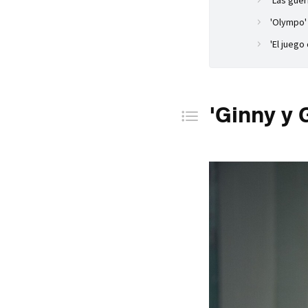
'Las guer
'Olympo'
'El juego
'Ginny y 