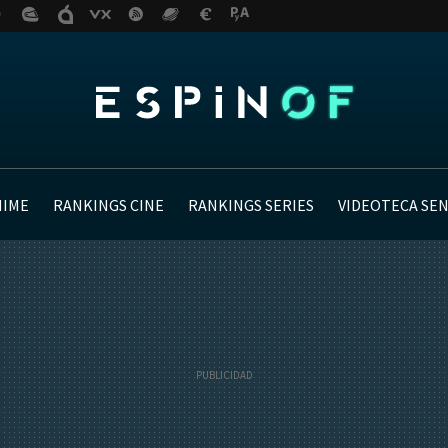
NIME
RANKINGS CINE
RANKINGS SERIES
VIDEOTECA SE