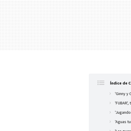
Índice de 
'Ginny y 
'FUBAR',
'Jugando
'Aguas tu