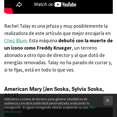
Rachel Talay es una jefaza y muy posiblemente la
realizadora de este artículo que mejor encajaría en
Chez Blum
. Esta máquina
debutó con la muerte de
un icono como Freddy Krueger
, un terreno
abonado a otro tipo de director y al que dotó de
energías renovadas. Talay no ha parado de currar y,
si te fijas, está en todo lo que ves.
American Mary (Jen Soska, Sylvia Soska,
2012)
Utilizamos cookies de terceros para generar estadísticas de
audiencia y mostrar publicidad personalizada analizando tu
navegación. Si sigues navegando estarás aceptando su uso.
Más
información