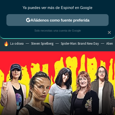
Ya puedes ver más de Espinof en Google
MENÚ
NUEVO
Añádenos como fuente preferida
CRÍTICA
ESTRENOS
REALITY
ANIME
RANKINGS CINE
RA
Solo necesitas una cuenta de Google
×
HOY SE HABLA DE
La odisea
Steven Spielberg
Spider-Man: Brand New Day
Alien