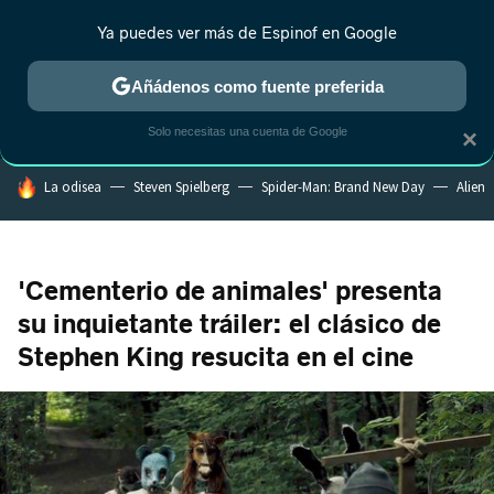
Ya puedes ver más de Espinof en Google
MENÚ
NUEVO
Añádenos como fuente preferida
CRÍTICA
ESTRENOS
REALITY
ANIME
RANKINGS CINE
RA
Solo necesitas una cuenta de Google
×
HOY SE HABLA DE
La odisea
Steven Spielberg
Spider-Man: Brand New Day
Alien
'Cementerio de animales' presenta
su inquietante tráiler: el clásico de
Stephen King resucita en el cine