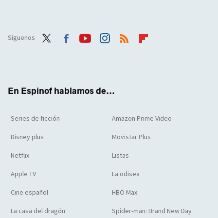
Síguenos
Twit
Face
Yout
Inst
RSS
Flip
ter
boo
ube
agra
boar
k
m
d
En Espinof hablamos de...
Series de ficción
Amazon Prime Video
Disney plus
Movistar Plus
Netflix
Listas
Apple TV
La odisea
Cine español
HBO Max
La casa del dragón
Spider-man: Brand New Day