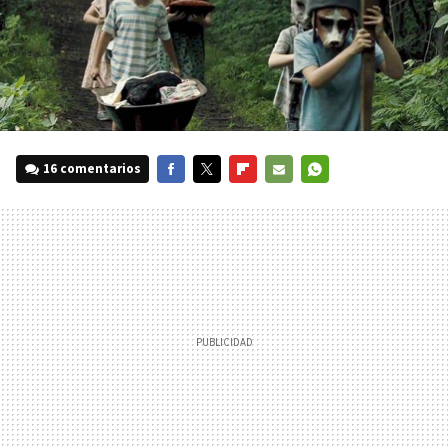
16 comentarios
FACEBOOK
TWITTER
FLIPBOARD
E-
WHATSAPP
MAIL