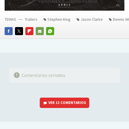
TEMAS
Trailers
Stephen King
Jason Clarke
Dennis W
FACEBOOK
TWITTER
FLIPBOARD
E-
WHATSAPP
MAIL
Comentarios cerrados
VER
13 COMENTARIOS