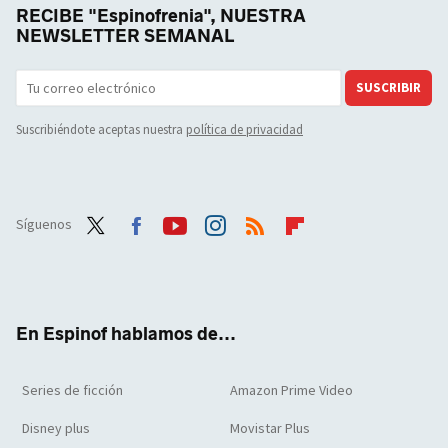
RECIBE "Espinofrenia", NUESTRA
NEWSLETTER SEMANAL
SUSCRIBIR
Suscribiéndote aceptas nuestra
política de privacidad
Síguenos
Twit
Face
Yout
Inst
RSS
Flip
ter
boo
ube
agra
boar
k
m
d
En Espinof hablamos de...
Series de ficción
Amazon Prime Video
Disney plus
Movistar Plus