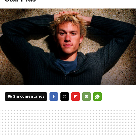
Sin comentarios
FACEBOOK
TWITTER
FLIPBOARD
E-
WHATSAPP
MAIL