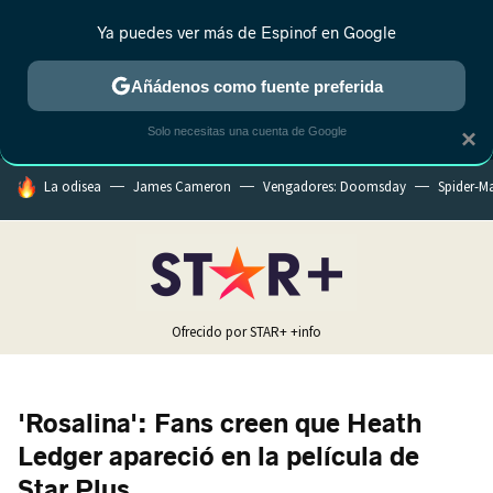
Ya puedes ver más de Espinof en Google
MENÚ
NUEVO
Añádenos como fuente preferida
CRÍTICA
ESTRENOS
REALITY
ANIME
RANKINGS CINE
RA
Solo necesitas una cuenta de Google
×
HOY SE HABLA DE
La odisea
James Cameron
Vengadores: Doomsday
Spider-M
Ofrecido por STAR+
+info
'Rosalina': Fans creen que Heath
Ledger apareció en la película de
Star Plus