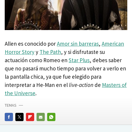
Allen es conocido por
Amor sin barreras
,
American
Horror Story
y
The Path
, y si disfrutaste su
actuación como Romeo en
Star Plus
, debes saber
que no pasará mucho tiempo para volver a verlo en
la pantalla chica, ya que fue elegido para
interpretar a He-Man en el
live-action
de
Masters of
the Universe
.​
TEMAS
FACEBOOK
TWITTER
FLIPBOARD
E-
WHATSAPP