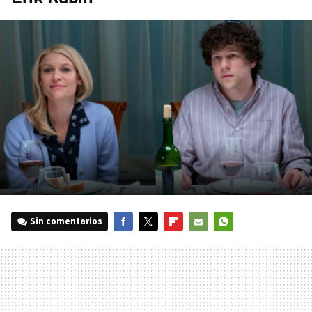
Sin comentarios
FACEBOOK
TWITTER
FLIPBOARD
E-
WHATSAPP
MAIL