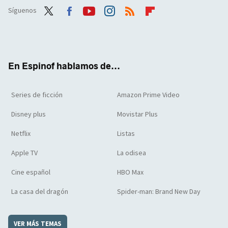
Síguenos
Twit
Face
Yout
Inst
RSS
Flip
ter
boo
ube
agra
boar
k
m
d
En Espinof hablamos de...
Series de ficción
Amazon Prime Video
Disney plus
Movistar Plus
Netflix
Listas
Apple TV
La odisea
Cine español
HBO Max
La casa del dragón
Spider-man: Brand New Day
VER MÁS TEMAS