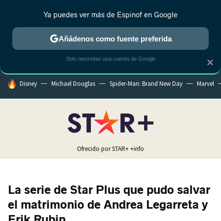
Ya puedes ver más de Espinof en Google
MENÚ
NUEVO
Añádenos como fuente preferida
CRÍTICA
ESTRENOS
REALITY
ANIME
RANKINGS CINE
RA
Solo necesitas una cuenta de Google
×
HOY SE HABLA DE
Disney
Michael Douglas
Spider-Man: Brand New Day
Marvel
Ofrecido por STAR+
+info
La serie de Star Plus que pudo salvar
el matrimonio de Andrea Legarreta y
Erik Rubin