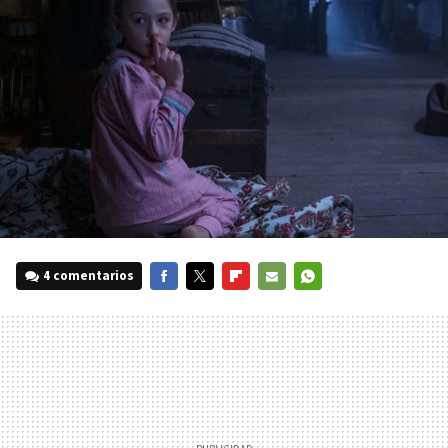
4 comentarios
FACEBOOK
TWITTER
FLIPBOARD
E-
WHATSAPP
MAIL