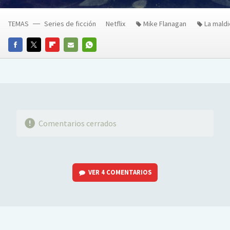
TEMAS
Series de ficción
Netflix
Mike Flanagan
La maldi
FACEBOOK
TWITTER
FLIPBOARD
E-
WHATSAPP
MAIL
Comentarios cerrados
VER
4 COMENTARIOS