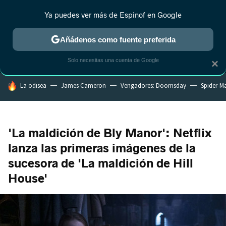
Ya puedes ver más de Espinof en Google
MENÚ
NUEVO
Añádenos como fuente preferida
CRÍTICA
ESTRENOS
REALITY
ANIME
RANKINGS CINE
RA
Solo necesitas una cuenta de Google
×
HOY SE HABLA DE
La odisea
James Cameron
Vengadores: Doomsday
Spider-M
'La maldición de Bly Manor': Netflix
lanza las primeras imágenes de la
sucesora de 'La maldición de Hill
House'