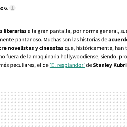
z G.
 literarias
a la gran pantalla, por norma general, su
mente pantanoso. Muchas son las historias de
acuerd
re novelistas y cineastas
que, históricamente, han 
o fuera de la maquinaria hollywoodiense, siendo, p
más peculiares, el de
'El resplandor'
de
Stanley Kubr