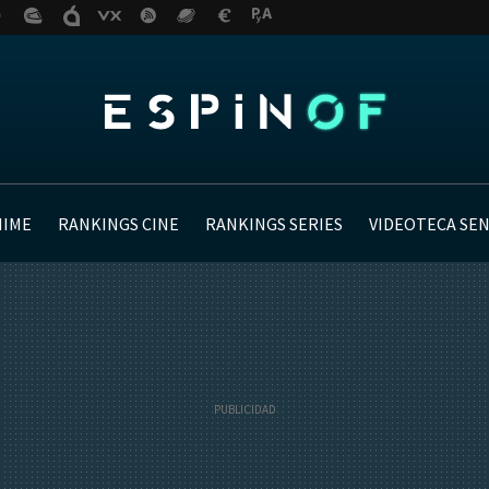
NIME
RANKINGS CINE
RANKINGS SERIES
VIDEOTECA SE