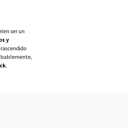
elen ser un
os y
trascendido
robablemente,
ick
.