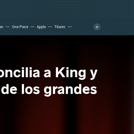
an
One Piece
Apple
Titanic
ncilia a King y
de los grandes