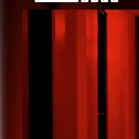
FACEBOOK
TWITTER
FLIPBOARD
E-
MAIL