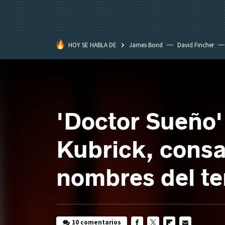
HOY SE HABLA DE
James Bond
David Fincher
Assassination Classroom
'Doctor Sueño'
Kubrick, cons
nombres del te
10 comentarios