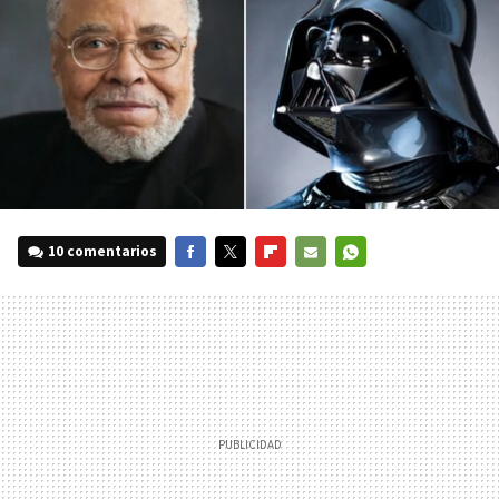
10 comentarios
FACEBOOK
TWITTER
FLIPBOARD
E-
WHATSAPP
MAIL