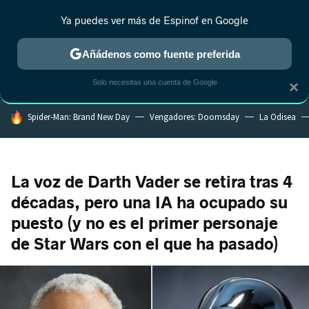
Ya puedes ver más de Espinof en Google
MENÚ
NUEVO
Añádenos como fuente preferida
CRÍTICA
ESTRENOS
REALITY
ANIME
RANKINGS CINE
RA
Solo necesitas una cuenta de Google
×
HOY SE HABLA DE
Spider-Man: Brand New Day
Vengadores: Doomsday
La Odisea
La voz de Darth Vader se retira tras 4
décadas, pero una IA ha ocupado su
puesto (y no es el primer personaje
de Star Wars con el que ha pasado)