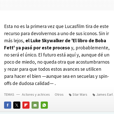
Esta no es la primera vez que Lucasfilm tira de este
recurso para devolvernos a uno de sus iconos. Sin ir
más lejos,
el Luke Skywalker de 'El libro de Boba
Fett' ya pasó por este proceso
y, probablemente,
no será el único. El futuro está aquí y, aunque dé un
poco de miedo, no queda otra que acostumbrarnos
y rezar para que todos estos avances se utilicen
para hacer el bien —aunque sea en secuelas y spin-
offs de dudosa calidad— .
TEMAS
Actores y actrices
Otros
Star Wars
James Earl
FACEBOOK
TWITTER
FLIPBOARD
E-
WHATSAPP