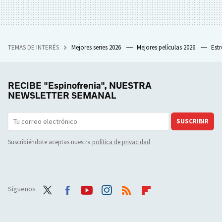
TEMAS DE INTERÉS
Mejores series 2026
Mejores películas 2026
Est
RECIBE "Espinofrenia", NUESTRA
NEWSLETTER SEMANAL
SUSCRIBIR
Suscribiéndote aceptas nuestra
política de privacidad
Síguenos
Twit
Face
Yout
Inst
RSS
Flip
ter
boo
ube
agra
boar