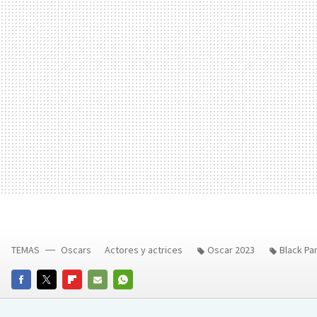
TEMAS
Oscars
Actores y actrices
Oscar 2023
Black Pa
FACEBOOK
TWITTER
FLIPBOARD
E-
WHATSAPP