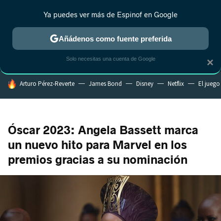
Ya puedes ver más de Espinof en Google
MENÚ
NUEVO
Añádenos como fuente preferida
CRÍTICA
ESTRENOS
REALITY
ANIME
RANKINGS CINE
RA
Solo necesitas una cuenta de Google
×
HOY SE HABLA DE
Arturo Pérez-Reverte
James Bond
Disney
Netflix
El juego
Óscar 2023: Angela Bassett marca
un nuevo hito para Marvel en los
premios gracias a su nominación