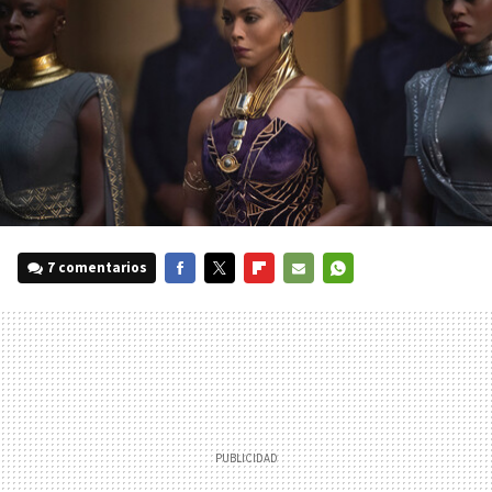
7 comentarios
FACEBOOK
TWITTER
FLIPBOARD
E-
WHATSAPP
MAIL