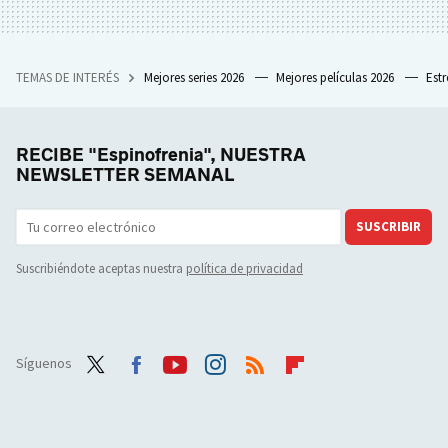
TEMAS DE INTERÉS
Mejores series 2026
Mejores películas 2026
Est
RECIBE "Espinofrenia", NUESTRA
NEWSLETTER SEMANAL
SUSCRIBIR
Suscribiéndote aceptas nuestra
política de privacidad
Síguenos
Twit
Face
Yout
Inst
RSS
Flip
ter
boo
ube
agra
boar