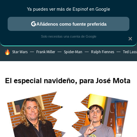
Ya puedes ver más de Espinof en Google
MENÚ
NUEVO
Añádenos como fuente preferida
CRÍTICA
ESTRENOS
REALITY
ANIME
RANKINGS CINE
RA
Solo necesitas una cuenta de Google
×
HOY SE HABLA DE
Star Wars
Frank Miller
Spider-Man
Ralph Fiennes
Ted Las
El especial navideño, para José Mota