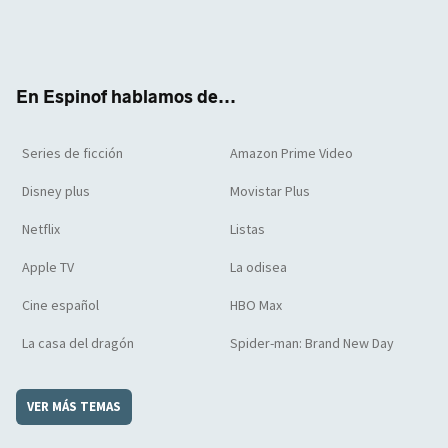
Twit
Face
Yout
Inst
RSS
Flip
ter
boo
ube
agra
boar
k
m
d
En Espinof hablamos de...
Series de ficción
Amazon Prime Video
Disney plus
Movistar Plus
Netflix
Listas
Apple TV
La odisea
Cine español
HBO Max
La casa del dragón
Spider-man: Brand New Day
VER MÁS TEMAS