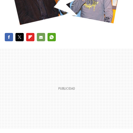
FACEBOOK
TWITTER
FLIPBOARD
E-
WHATSAPP
MAIL