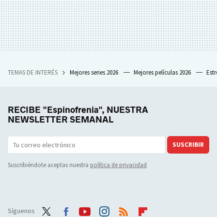
TEMAS DE INTERÉS
Mejores series 2026
Mejores películas 2026
Est
RECIBE "Espinofrenia", NUESTRA
NEWSLETTER SEMANAL
SUSCRIBIR
Suscribiéndote aceptas nuestra
política de privacidad
Síguenos