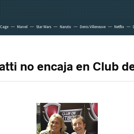
 Cage
Marvel
Star Wars
Naruto
Denis Villeneuve
Netflix
tti no encaja en Club d