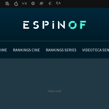
NIME
RANKINGS CINE
RANKINGS SERIES
VIDEOTECA SE