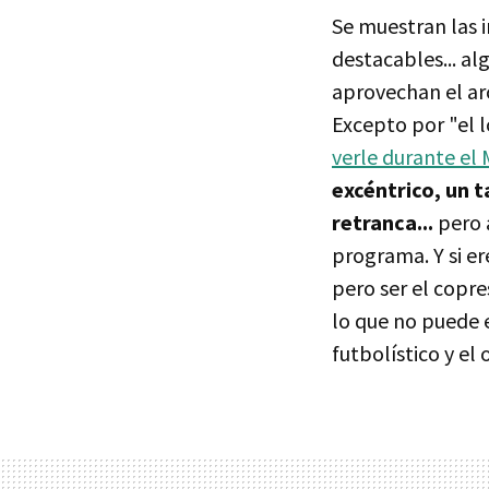
Se muestran las 
destacables... a
aprovechan el arc
Excepto por "el l
verle durante el
excéntrico, un 
retranca...
pero 
programa. Y si er
pero ser el copre
lo que no puede 
futbolístico y el