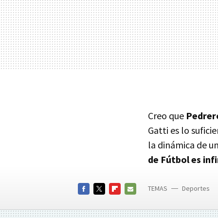
Creo que
Pedrero
Gatti es lo sufi
la dinámica de u
de Fútbol es in
TEMAS
Deportes
FACEBOOK
TWITTER
FLIPBOARD
E-
MAIL