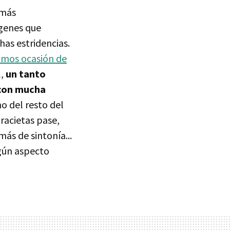
 más
ágenes que
has estridencias.
imos ocasión de
l,
un tanto
 con mucha
o del resto del
racietas pase,
más de sintonía...
lgún aspecto