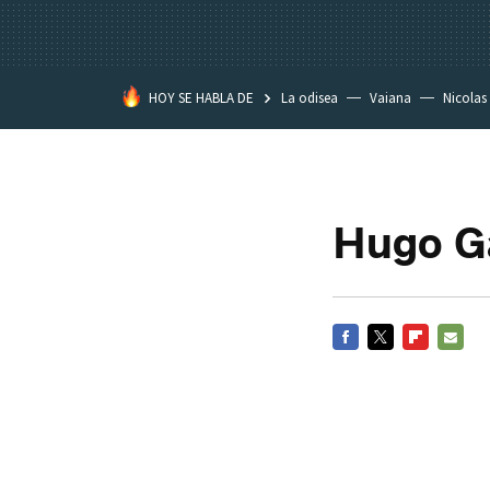
HOY SE HABLA DE
La odisea
Vaiana
Nicolas
Hugo Ga
FACEBOOK
TWITTER
FLIPBOARD
E-
MAIL