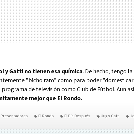
l y Gatti no tienen esa química
. De hecho, tengo la
cientemente "bicho raro" como para poder "domesticar
n programa de televisión como Club de Fútbol. Aun as
finitamente mejor que El Rondo.
Presentadores
El Rondo
El Día Después
Hugo Gatti
J