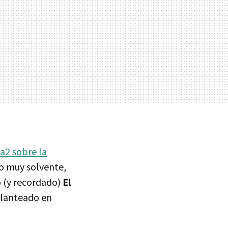
a2 sobre la
o muy solvente,
o (y recordado)
El
planteado en