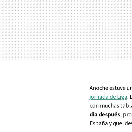
Anoche estuve un
jornada de Liga
.
con muchas tabla
día después
, pr
España y que, des