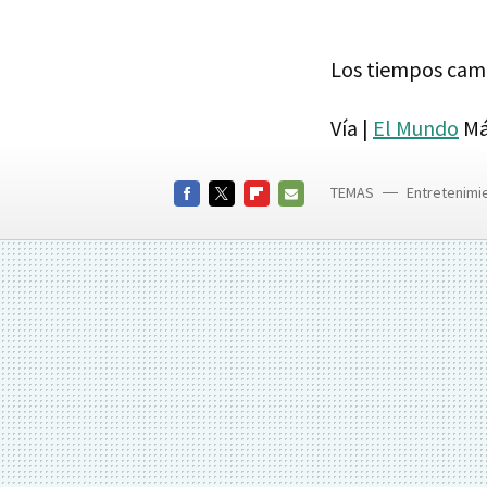
Los tiempos camb
Vía |
El Mundo
Má
TEMAS
Entretenimi
FACEBOOK
TWITTER
FLIPBOARD
E-
MAIL