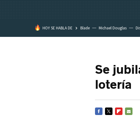
HOY SE HABLA DE
Blade
Michael Douglas
Di
Se jubi
lotería
FACEBOOK
TWITTER
FLIPBOARD
E-
MAIL