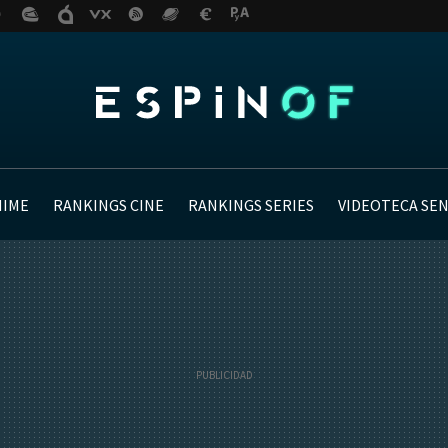
NIME
RANKINGS CINE
RANKINGS SERIES
VIDEOTECA SE