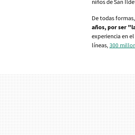
niños de San Ilde
De todas formas
años, por ser "l
experiencia en e
líneas,
300 millo