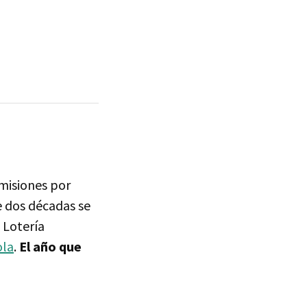
smisiones por
e dos décadas se
 Lotería
ola
.
El año que