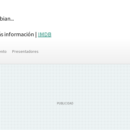
ian...
s información |
IMDB
ento
Presentadores