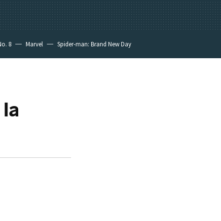
No. 8
Marvel
Spider-man: Brand New Day
 la