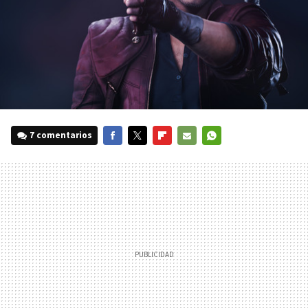
7 comentarios
FACEBOOK
TWITTER
FLIPBOARD
E-
WHATSAPP
MAIL