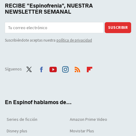
RECIBE "Espinofrenia", NUESTRA
NEWSLETTER SEMANAL
SUSCRIBIR
Suscribiéndote aceptas nuestra
política de privacidad
Síguenos
Twit
Face
Yout
Inst
RSS
Flip
ter
boo
ube
agra
boar
k
m
d
En Espinof hablamos de...
Series de ficción
Amazon Prime Video
Disney plus
Movistar Plus