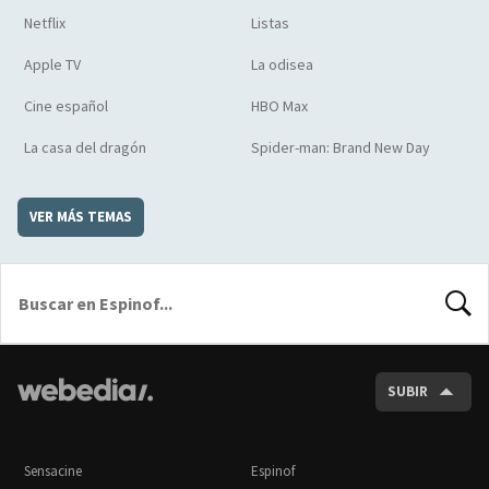
Netflix
Listas
Apple TV
La odisea
Cine español
HBO Max
La casa del dragón
Spider-man: Brand New Day
VER MÁS TEMAS
BUSCA
SUBIR
Sensacine
Espinof