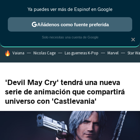
Ya puedes ver más de Espinof en Google
MENÚ
NUEVO
Añádenos como fuente preferida
CRÍTICA
ESTRENOS
REALITY
ANIME
RANKINGS CINE
RA
Solo necesitas una cuenta de Google
×
HOY SE HABLA DE
Vaiana
Nicolas Cage
Las guerreras K-Pop
Marvel
Star Wa
'Devil May Cry' tendrá una nueva
serie de animación que compartirá
universo con 'Castlevania'