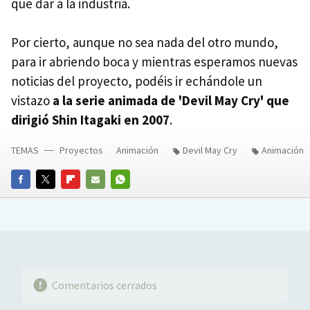
que dar a la industria.
Por cierto, aunque no sea nada del otro mundo,
para ir abriendo boca y mientras esperamos nuevas
noticias del proyecto, podéis ir echándole un
vistazo
a la serie animada de 'Devil May Cry' que
dirigió Shin Itagaki en 2007
.
TEMAS
Proyectos
Animación
Devil May Cry
Animación
FACEBOOK
TWITTER
FLIPBOARD
E-
WHATSAPP
MAIL
Comentarios cerrados