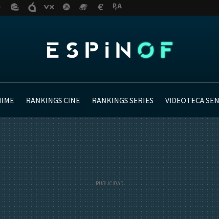
NIME
RANKINGS CINE
RANKINGS SERIES
VIDEOTECA SE