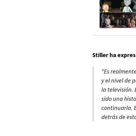
Stiller ha expr
“Es realment
y el nivel de 
la televisión
sido una hist
continuarla. 
detrás de est