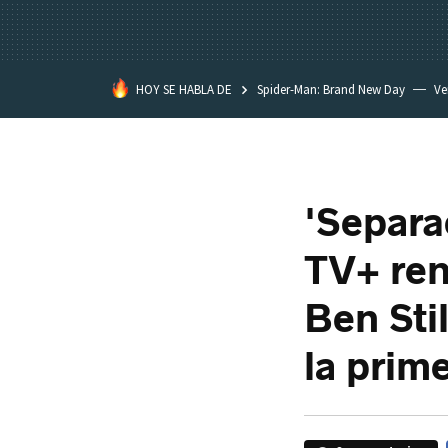
HOY SE HABLA DE
Spider-Man: Brand New Day
Ve
Black Lagoon
David Lynch
'Separa
TV+ ren
Ben Stil
la prim