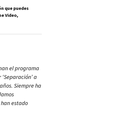
ión que puedes
me Video,
aman el programa
r ‘Separación’ a
o años. Siempre ha
odamos
e han estado