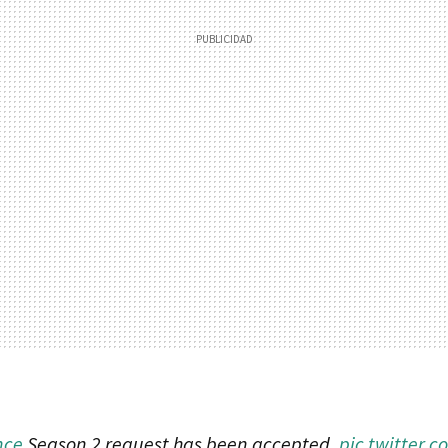
nce
Season 2 request has been accepted.
pic.twitter