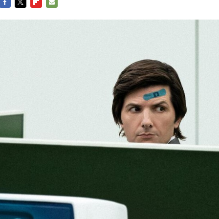
FACEBOOK
TWITTER
FLIPBOARD
E-
MAIL