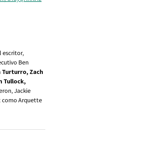
 escritor,
ecutivo Ben
 Turturro, Zach
 Tullock,
eron, Jackie
tt como Arquette