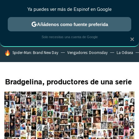
Ya puedes ver más de Espinof en Google
CRÍTICA
ESTRENOS
REALITY
ANIME
RANKINGS CINE
RA
Añádenos como fuente preferida
Solo necesitas una cuenta de Google
×
HOY SE HABLA DE
Spider-Man: Brand New Day
Vengadores: Doomsday
La Odisea
Bradgelina, productores de una serie