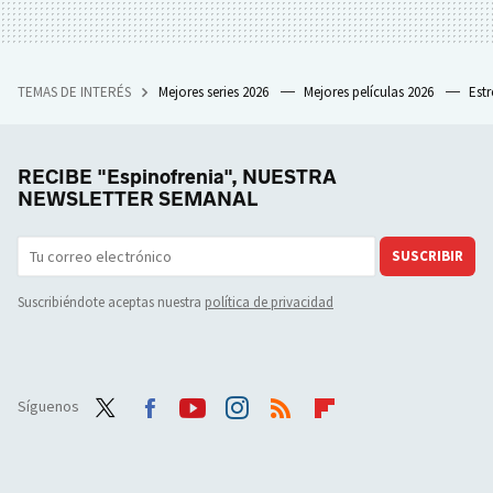
TEMAS DE INTERÉS
Mejores series 2026
Mejores películas 2026
Est
RECIBE "Espinofrenia", NUESTRA
NEWSLETTER SEMANAL
SUSCRIBIR
Suscribiéndote aceptas nuestra
política de privacidad
Síguenos
Twit
Face
Yout
Inst
RSS
Flip
ter
boo
ube
agra
boar