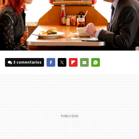
3 comentarios
FACEBOOK
TWITTER
FLIPBOARD
E-
WHATSAPP
MAIL