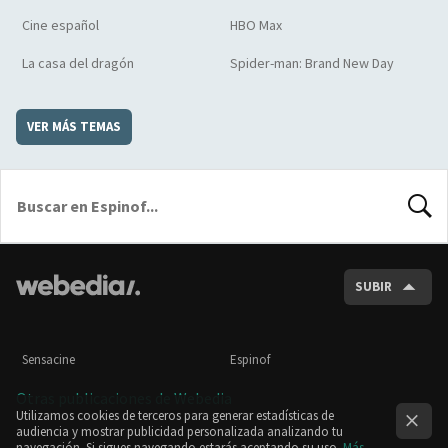
Cine español
HBO Max
La casa del dragón
Spider-man: Brand New Day
VER MÁS TEMAS
BUSCA
SUBIR
Sensacine
Espinof
Otras publicaciones de Webedia
Utilizamos cookies de terceros para generar estadísticas de
audiencia y mostrar publicidad personalizada analizando tu
navegación. Si sigues navegando estarás aceptando su uso.
Más