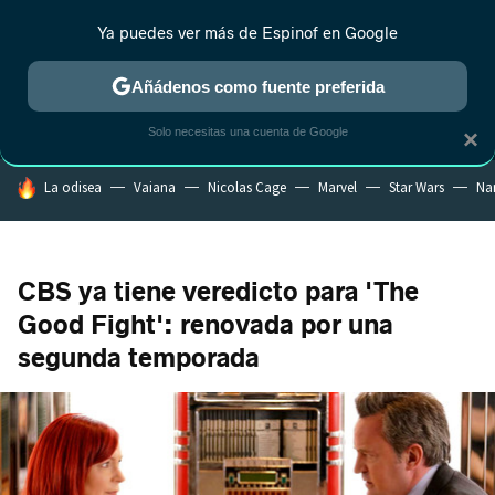
Ya puedes ver más de Espinof en Google
MENÚ
NUEVO
Añádenos como fuente preferida
CRÍTICA
ESTRENOS
REALITY
ANIME
RANKINGS CINE
RA
Solo necesitas una cuenta de Google
×
HOY SE HABLA DE
La odisea
Vaiana
Nicolas Cage
Marvel
Star Wars
Na
CBS ya tiene veredicto para 'The
Good Fight': renovada por una
segunda temporada