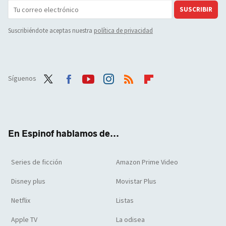
SUSCRIBIR
Suscribiéndote aceptas nuestra
política de privacidad
Síguenos
Twit
Face
Yout
Inst
RSS
Flip
ter
boo
ube
agra
boar
k
m
d
En Espinof hablamos de...
Series de ficción
Amazon Prime Video
Disney plus
Movistar Plus
Netflix
Listas
Apple TV
La odisea