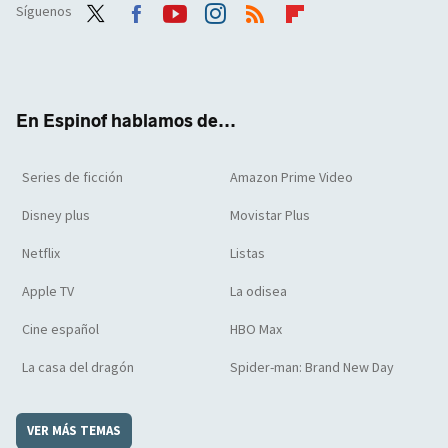
Síguenos
Twit
Face
Yout
Inst
RSS
Flip
ter
boo
ube
agra
boar
k
m
d
En Espinof hablamos de...
Series de ficción
Amazon Prime Video
Disney plus
Movistar Plus
Netflix
Listas
Apple TV
La odisea
Cine español
HBO Max
La casa del dragón
Spider-man: Brand New Day
VER MÁS TEMAS