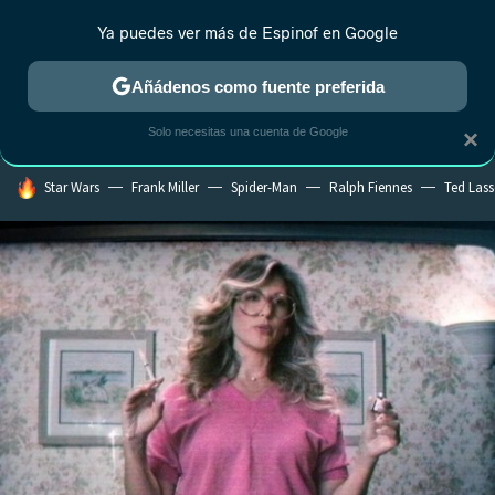
Ya puedes ver más de Espinof en Google
CRÍTICA
ESTRENOS
REALITY
ANIME
RANKINGS CINE
RA
Añádenos como fuente preferida
Solo necesitas una cuenta de Google
×
HOY SE HABLA DE
Star Wars
Frank Miller
Spider-Man
Ralph Fiennes
Ted Las