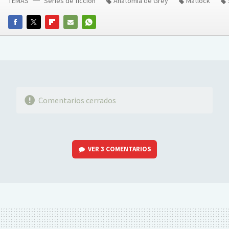
TEMAS
Series de ficción
Anatomía de Grey
Matlock
FACEBOOK
TWITTER
FLIPBOARD
E-
WHATSAPP
MAIL
Comentarios cerrados
VER
3 COMENTARIOS