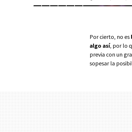
Por cierto, no es
algo así
, por lo
previa con un gr
sopesar la posibi