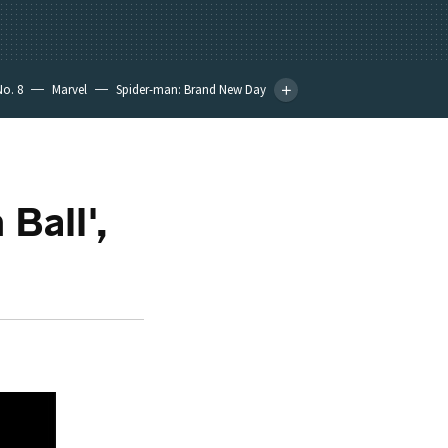
No. 8
Marvel
Spider-man: Brand New Day
 Ball',