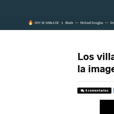
HOY SE HABLA DE
Blade
Michael Douglas
Di
Los vill
la imag
4 comentarios