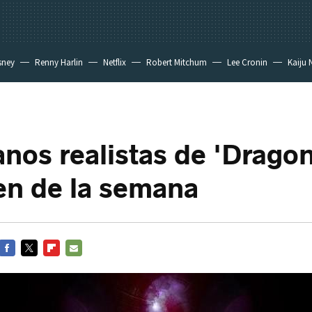
sney
Renny Harlin
Netflix
Robert Mitchum
Lee Cronin
Kaiju 
anos realistas de 'Dragon
en de la semana
FACEBOOK
TWITTER
FLIPBOARD
E-
MAIL