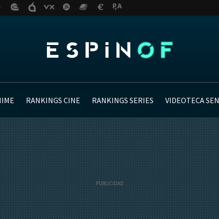
NIME
RANKINGS CINE
RANKINGS SERIES
VIDEOTECA SE