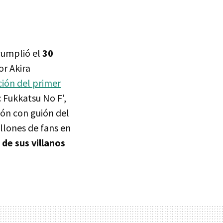
 cumplió el
30
or Akira
ción del primer
: Fukkatsu No F',
ión con guión del
llones de fans en
 de sus villanos