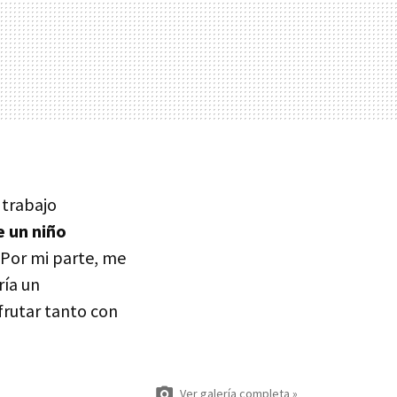
 trabajo
e un niño
. Por mi parte, me
ría un
frutar tanto con
Ver galería completa »