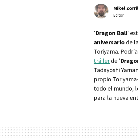
Mikel Zorri
Editor
'
Dragon Ball
' es
aniversario
de l
Toriyama. Podría 
tráiler
de '
Dragon
Tadayoshi Yamamu
propio Toriyama-
todo el mundo, l
para la nueva en