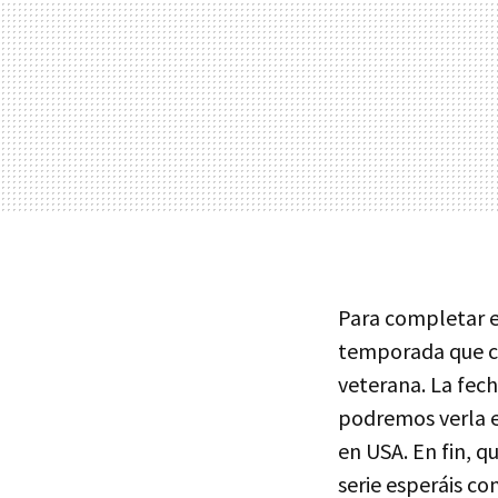
Para completar e
temporada que co
veterana. La fech
podremos verla 
en USA. En fin, q
serie esperáis co