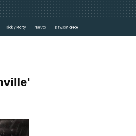
Rick y Morty
Naruto
Dawson crece
ville'