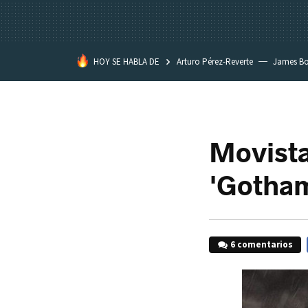
HOY SE HABLA DE
Arturo Pérez-Reverte
James B
Movista
'Gotham'
6 comentarios