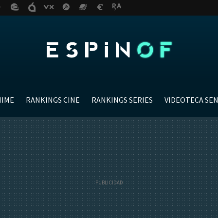
NIME
RANKINGS CINE
RANKINGS SERIES
VIDEOTECA SE