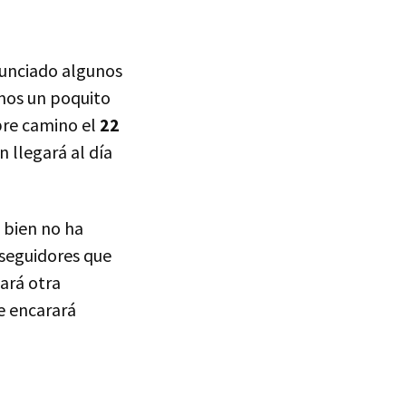
nunciado algunos
emos un poquito
bre camino el
22
n llegará al día
 bien no ha
 seguidores que
mará otra
e encarará