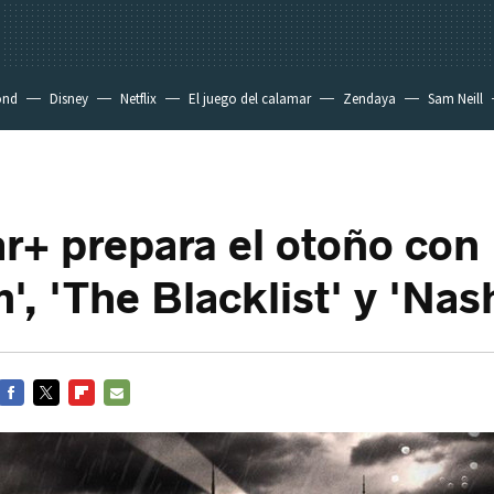
ond
Disney
Netflix
El juego del calamar
Zendaya
Sam Neill
r+ prepara el otoño con
, 'The Blacklist' y 'Nash
FACEBOOK
TWITTER
FLIPBOARD
E-
MAIL