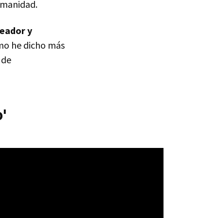
humanidad.
reador y
omo he dicho más
 de
o'