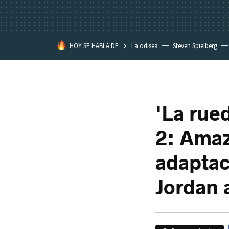
HOY SE HABLA DE
La odisea
Steven Spielberg
Kimetsu no Yaiba
'La rue
2: Amaz
adaptac
Jordan 