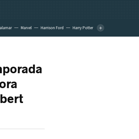
calamar
Marvel
Harrison Ford
Harry Potter
emporada
ora
bert