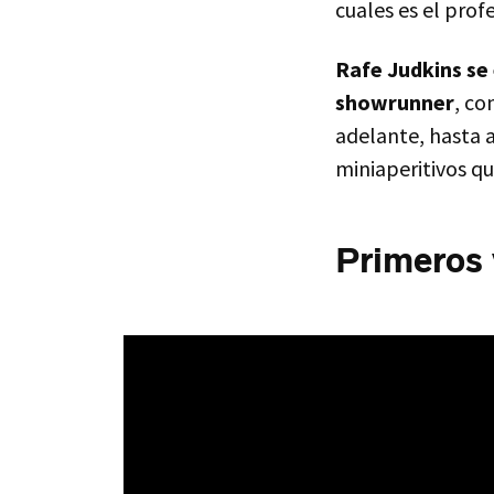
cuales es el prof
Rafe Judkins se 
showrunner
, co
adelante, hasta
miniaperitivos q
Primeros 