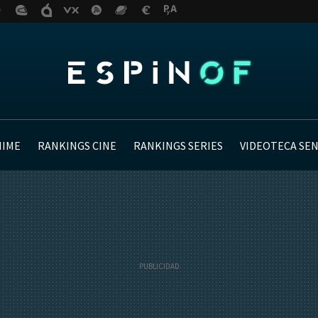
NIME
RANKINGS CINE
RANKINGS SERIES
VIDEOTECA SE