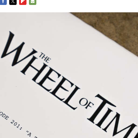
FACEBOOK
TWITTER
FLIPBOARD
E-
MAIL