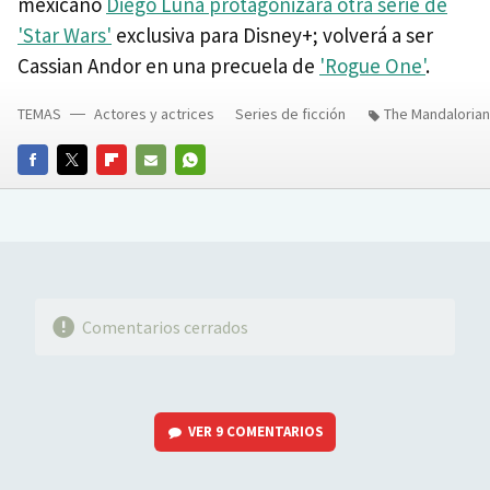
mexicano
Diego Luna protagonizará otra serie de
'Star Wars'
exclusiva para Disney+; volverá a ser
Cassian Andor en una precuela de
'Rogue One'
.
TEMAS
Actores y actrices
Series de ficción
The Mandalorian
FACEBOOK
TWITTER
FLIPBOARD
E-
WHATSAPP
MAIL
Comentarios cerrados
VER
9 COMENTARIOS