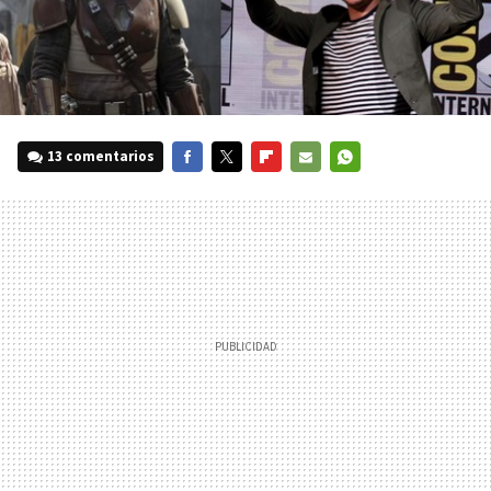
13 comentarios
FACEBOOK
TWITTER
FLIPBOARD
E-
WHATSAPP
MAIL