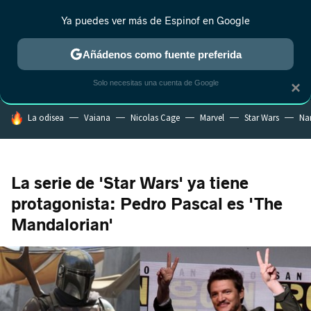
Ya puedes ver más de Espinof en Google
CRÍTICA
ESTRENOS
REALITY
ANIME
RANKINGS CINE
RA
Añádenos como fuente preferida
Solo necesitas una cuenta de Google
×
HOY SE HABLA DE
La odisea
Vaiana
Nicolas Cage
Marvel
Star Wars
Na
La serie de 'Star Wars' ya tiene
protagonista: Pedro Pascal es 'The
Mandalorian'