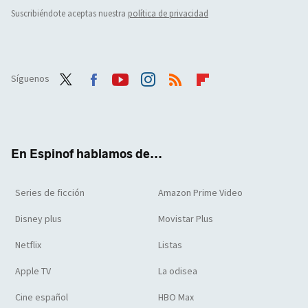
Suscribiéndote aceptas nuestra
política de privacidad
Síguenos
Twit
Face
Yout
Inst
RSS
Flip
ter
boo
ube
agra
boar
k
m
d
En Espinof hablamos de...
Series de ficción
Amazon Prime Video
Disney plus
Movistar Plus
Netflix
Listas
Apple TV
La odisea
Cine español
HBO Max