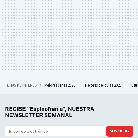
TEMAS DE INTERÉS
Mejores series 2026
Mejores películas 2026
Est
RECIBE "Espinofrenia", NUESTRA
NEWSLETTER SEMANAL
SUSCRIBIR