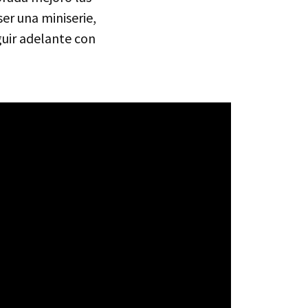
ser una miniserie,
guir adelante con