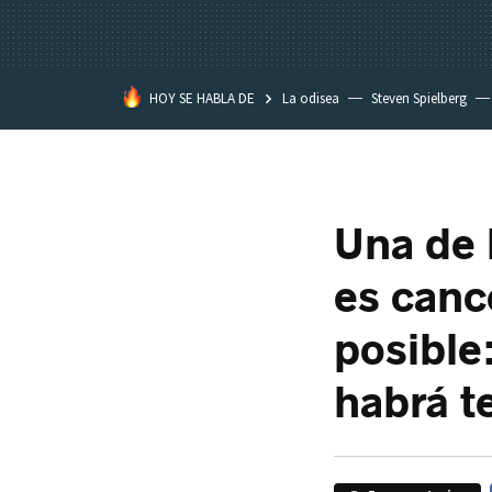
HOY SE HABLA DE
La odisea
Steven Spielberg
Kimetsu no Yaiba
Una de 
es canc
posible
habrá t