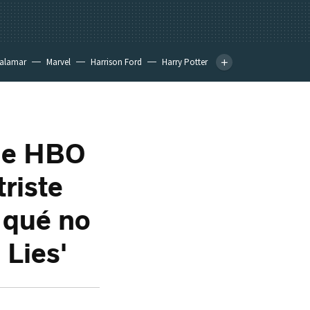
calamar
Marvel
Harrison Ford
Harry Potter
 de HBO
riste
r qué no
 Lies'