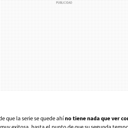
 de que la serie se quede ahí
no tiene nada que ver co
e muy exitosa, hasta el punto de que su segunda temp