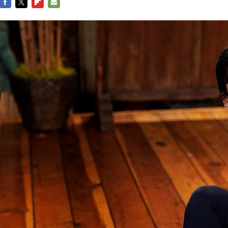
FACEBOOK
TWITTER
FLIPBOARD
E-
MAIL