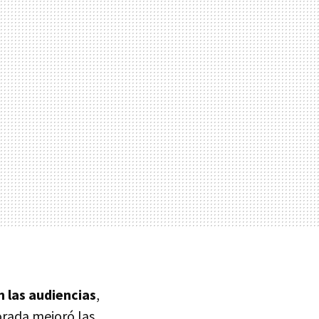
n las audiencias
,
orada mejoró las