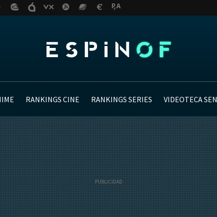
NIME
RANKINGS CINE
RANKINGS SERIES
VIDEOTECA SE