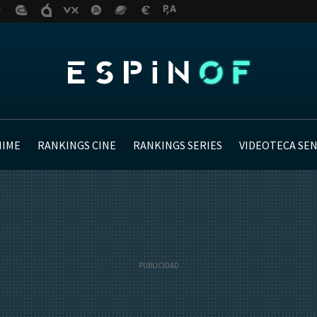
NIME
RANKINGS CINE
RANKINGS SERIES
VIDEOTECA SE