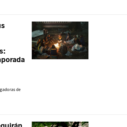
us
s:
emporada
ugadoras de
eguirán