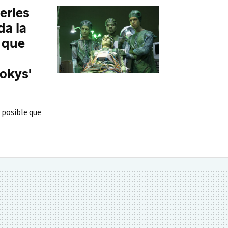
eries
da la
o que
okys'
 posible que