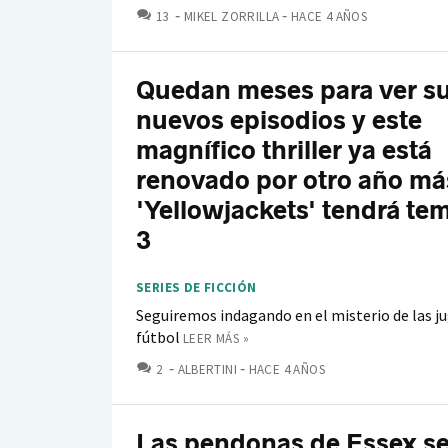
COMENTARIOS
13
MIKEL ZORRILLA
HACE 4 AÑOS
Quedan meses para ver s
nuevos episodios y este
magnífico thriller ya está
renovado por otro año má
'Yellowjackets' tendrá t
3
SERIES DE FICCIÓN
Seguiremos indagando en el misterio de las j
fútbol
LEER MÁS »
COMENTARIOS
2
ALBERTINI
HACE 4 AÑOS
Las pendonas de Essex s