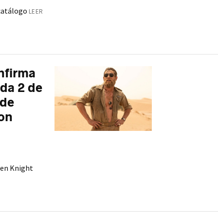
 catálogo
LEER
nfirma
da 2 de
 de
con
ven Knight