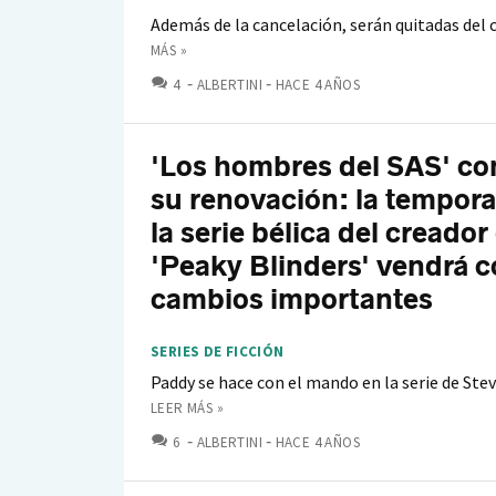
Además de la cancelación, serán quitadas del
MÁS »
COMENTARIOS
4
ALBERTINI
HACE 4 AÑOS
'Los hombres del SAS' co
su renovación: la tempora
la serie bélica del creador
'Peaky Blinders' vendrá 
cambios importantes
SERIES DE FICCIÓN
Paddy se hace con el mando en la serie de Ste
LEER MÁS »
COMENTARIOS
6
ALBERTINI
HACE 4 AÑOS