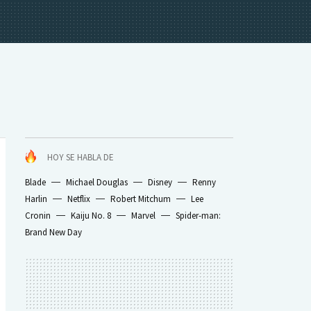
HOY SE HABLA DE
Blade
Michael Douglas
Disney
Renny
Harlin
Netflix
Robert Mitchum
Lee
Cronin
Kaiju No. 8
Marvel
Spider-man:
Brand New Day