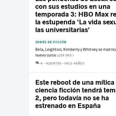
con sus estudios en una
temporada 3: HBO Max r
la estupenda 'La vida sex
las universitarias'
SERIES DE FICCIÓN
Bela, Leighton, Kimberly y Whitney se matric
nuevo curso
LEER MÁS »
COMENTARIOS
4
ALBERTINI
HACE 4 AÑOS
Este reboot de una mítica 
ciencia ficción tendrá te
2, pero todavía no se ha
estrenado en España