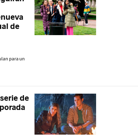
enueva
ual de
ulan para un
serie de
mporada