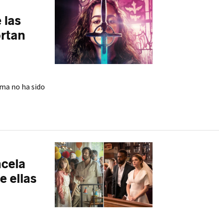
 las
ortan
rma no ha sido
ncela
e ellas