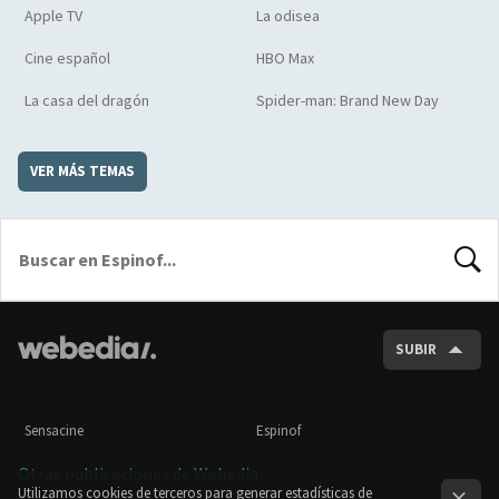
Apple TV
La odisea
Cine español
HBO Max
La casa del dragón
Spider-man: Brand New Day
VER MÁS TEMAS
BUSCA
SUBIR
Sensacine
Espinof
Otras publicaciones de Webedia
Utilizamos cookies de terceros para generar estadísticas de