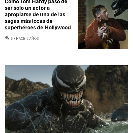
Cómo Tom Hardy pasó de
ser solo un actor a
apropiarse de una de las
sagas más locas de
superhéroes de Hollywood
COMENTARIOS
6
HACE 2 AÑOS