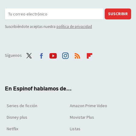
SUSCRIBIR
Suscribiéndote aceptas nuestra
política de privacidad
Síguenos
Twit
Face
Yout
Inst
RSS
Flip
ter
boo
ube
agra
boar
k
m
d
En Espinof hablamos de...
Series de ficción
Amazon Prime Video
Disney plus
Movistar Plus
Netflix
Listas