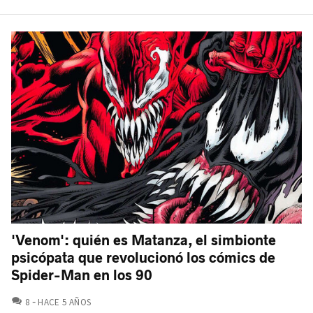
'Venom': quién es Matanza, el simbionte
psicópata que revolucionó los cómics de
Spider-Man en los 90
COMENTARIOS
8
HACE 5 AÑOS