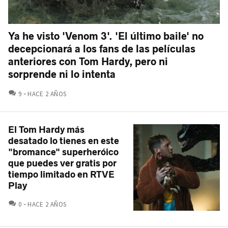
Ya he visto 'Venom 3'. 'El último baile' no
decepcionará a los fans de las películas
anteriores con Tom Hardy, pero ni
sorprende ni lo intenta
COMENTARIOS
9
HACE 2 AÑOS
El Tom Hardy más
desatado lo tienes en este
"bromance" superheróico
que puedes ver gratis por
tiempo limitado en RTVE
Play
COMENTARIOS
0
HACE 2 AÑOS