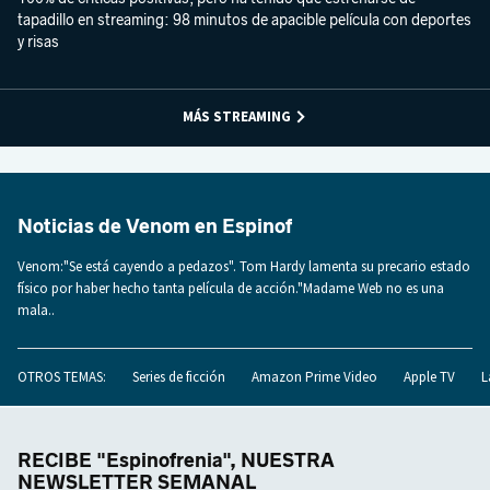
tapadillo en streaming: 98 minutos de apacible película con deportes
y risas
MÁS STREAMING
Noticias de Venom en Espinof
Venom:"Se está cayendo a pedazos". Tom Hardy lamenta su precario estado
físico por haber hecho tanta película de acción."Madame Web no es una
mala..
OTROS TEMAS:
Series de ficción
Amazon Prime Video
Apple TV
L
RECIBE "Espinofrenia", NUESTRA
NEWSLETTER SEMANAL