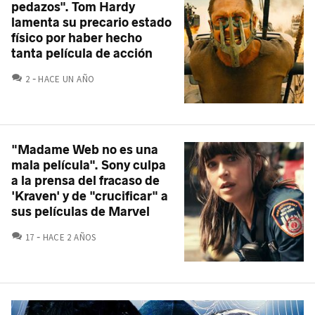
pedazos". Tom Hardy
lamenta su precario estado
físico por haber hecho
tanta película de acción
COMENTARIOS
2
HACE UN AÑO
"Madame Web no es una
mala película". Sony culpa
a la prensa del fracaso de
'Kraven' y de "crucificar" a
sus películas de Marvel
COMENTARIOS
17
HACE 2 AÑOS