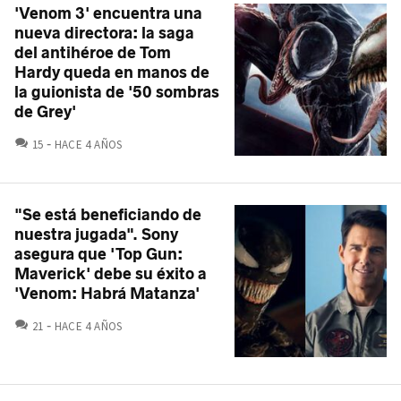
'Venom 3' encuentra una
nueva directora: la saga
del antihéroe de Tom
Hardy queda en manos de
la guionista de '50 sombras
de Grey'
COMENTARIOS
15
HACE 4 AÑOS
"Se está beneficiando de
nuestra jugada". Sony
asegura que 'Top Gun:
Maverick' debe su éxito a
'Venom: Habrá Matanza'
COMENTARIOS
21
HACE 4 AÑOS