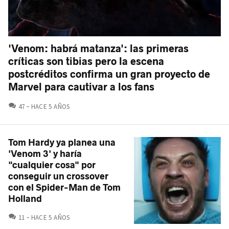
'Venom: habrá matanza': las primeras
críticas son tibias pero la escena
postcréditos confirma un gran proyecto de
Marvel para cautivar a los fans
COMENTARIOS
47
HACE 5 AÑOS
Tom Hardy ya planea una
'Venom 3' y haría
"cualquier cosa" por
conseguir un crossover
con el Spider-Man de Tom
Holland
COMENTARIOS
11
HACE 5 AÑOS