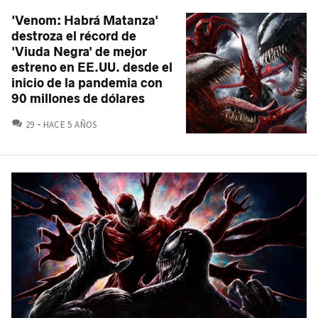
'Venom: Habrá Matanza'
destroza el récord de
'Viuda Negra' de mejor
estreno en EE.UU. desde el
inicio de la pandemia con
90 millones de dólares
COMENTARIOS
29
HACE 5 AÑOS