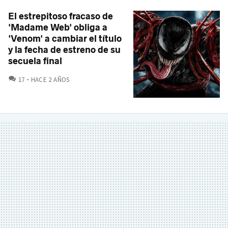
El estrepitoso fracaso de
'Madame Web' obliga a
'Venom' a cambiar el título
y la fecha de estreno de su
secuela final
COMENTARIOS
17
HACE 2 AÑOS