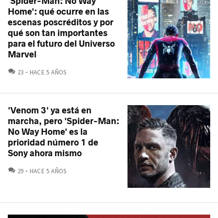
'Spider-Man: No Way
Home': qué ocurre en las
escenas poscréditos y por
qué son tan importantes
para el futuro del Universo
Marvel
COMENTARIOS
23
HACE 5 AÑOS
'Venom 3' ya está en
marcha, pero 'Spider-Man:
No Way Home' es la
prioridad número 1 de
Sony ahora mismo
COMENTARIOS
29
HACE 5 AÑOS