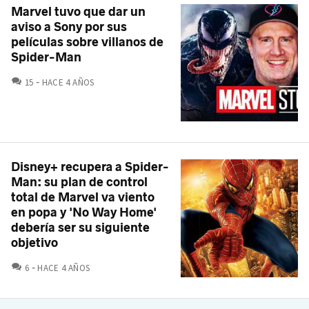
Marvel tuvo que dar un
aviso a Sony por sus
películas sobre villanos de
Spider-Man
COMENTARIOS
15
HACE 4 AÑOS
Disney+ recupera a Spider-
Man: su plan de control
total de Marvel va viento
en popa y 'No Way Home'
debería ser su siguiente
objetivo
COMENTARIOS
6
HACE 4 AÑOS