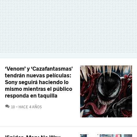
‘Venom’ y ‘Cazafantasmas'
tendrán nuevas películas:
Sony seguirá haciendo lo
mismo mientras el público
responda en taquilla
COMENTARIOS
10
HACE 4 AÑOS