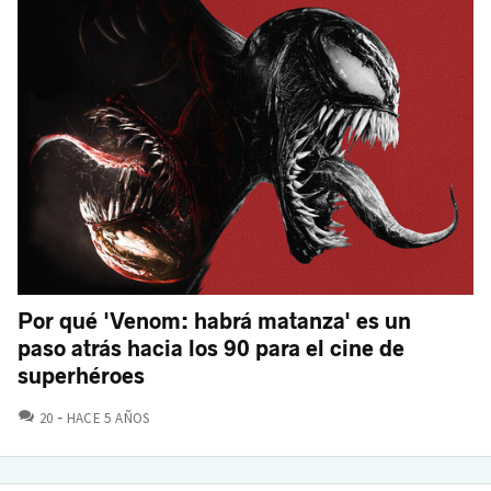
Por qué 'Venom: habrá matanza' es un
paso atrás hacia los 90 para el cine de
superhéroes
COMENTARIOS
20
HACE 5 AÑOS