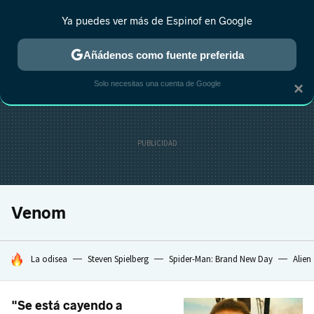
Ya puedes ver más de Espinof en Google
CRÍTICA
ESTRENOS
REALITY
ANIME
RANKINGS CINE
RA
Añádenos como fuente preferida
Solo necesitas una cuenta de Google
×
Venom
HOY SE HABLA DE
La odisea
Steven Spielberg
Spider-Man: Brand New Day
Alien
"Se está cayendo a