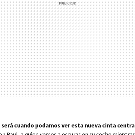
 será cuando podamos ver esta nueva cinta centr
on Paul, a quien vemos a oscuras en su coche mientras