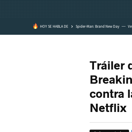
HOY SE HABLA DE
Spider-Man: Brand New Day
Ve
Black Lagoon
David Lynch
Tráiler
Breakin
contra 
Netflix