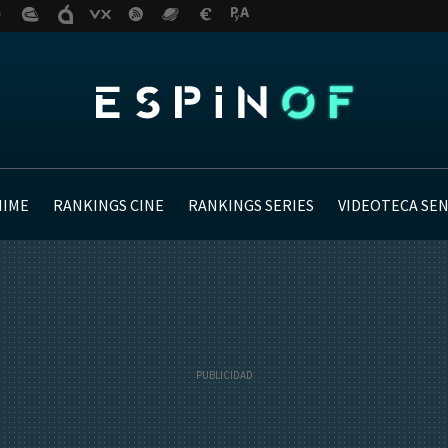
NIME
RANKINGS CINE
RANKINGS SERIES
VIDEOTECA SE