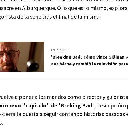
asacre en Alburquerque. O lo que es lo mismo, explor
nista de la serie tras el final de la misma.
EN ESPINOF
'Breaking Bad', cómo Vince Gilligan r
antihéroe y cambió la televisión par
 vuelve a poner a los mandos como director y guionist
un nuevo "capítulo" de 'Breking Bad'
, descripción 
cierra la puerta a seguir contando historias basadas 
s.