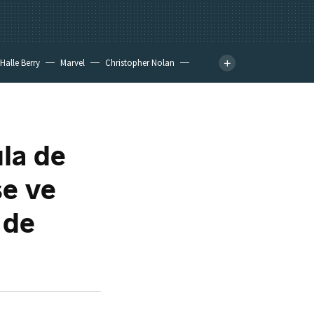
Halle Berry
Marvel
Christopher Nolan
ula de
se ve
 de