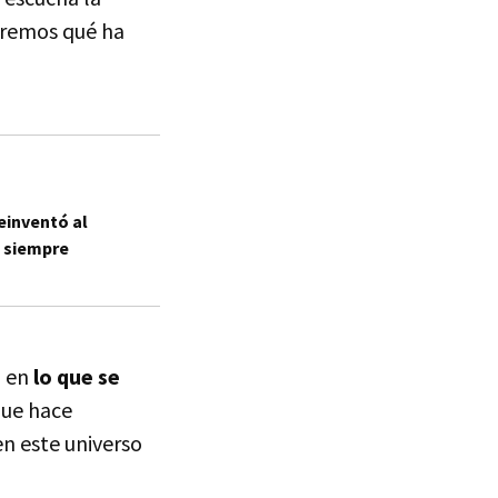
aremos qué ha
einventó al
a siempre
a en
lo que se
que hace
en este universo