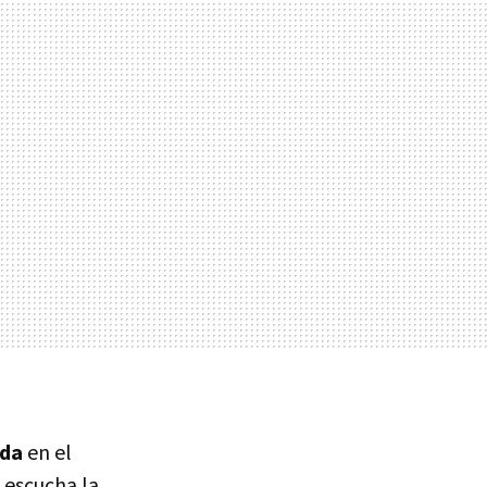
ada
en el
 escucha la