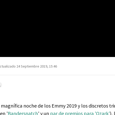
ctualizado 24 Septiembre 2019, 15:46
magnífica noche de los Emmy 2019 y los discretos tri
en '
Bandersnatch
' y un
par de premios para 'Ozark'
),