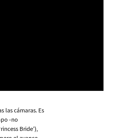
as las cámaras. Es
mpo -no
rincess Bride'),
 pero el avance