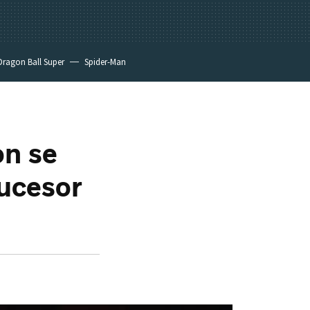
Dragon Ball Super
Spider-Man
on se
sucesor