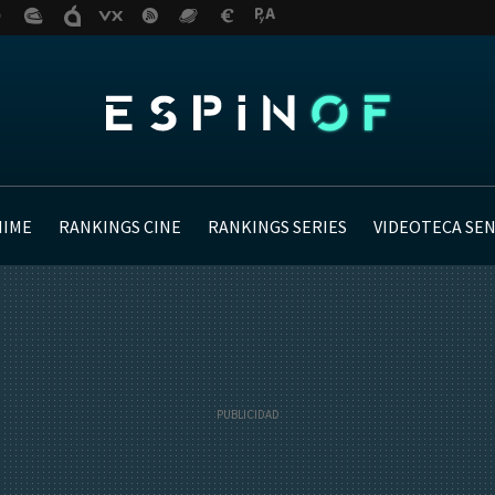
NIME
RANKINGS CINE
RANKINGS SERIES
VIDEOTECA SE