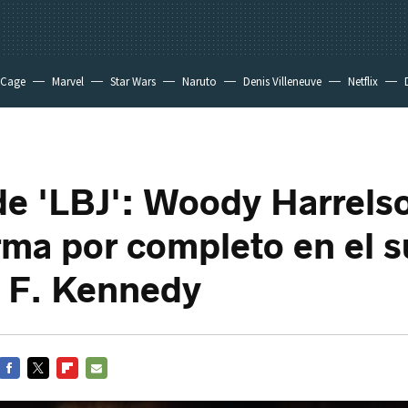
 Cage
Marvel
Star Wars
Naruto
Denis Villeneuve
Netflix
 de 'LBJ': Woody Harrels
rma por completo en el 
 F. Kennedy
FACEBOOK
TWITTER
FLIPBOARD
E-