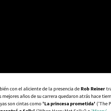
ién con el aliciente de la presencia de
Rob Reiner
tr
s mejores años de su carrera quedaron atrás hace tie
yas son cintas como
'La princesa prometida'
('The P
ncontró a Sally'
('When Harry Met Sally') o
'Misery'
-,