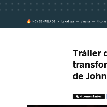
HOY SE HABLA DE
La odisea
Vaiana
Nicolas
Tráiler
transfo
de John
4 comentarios