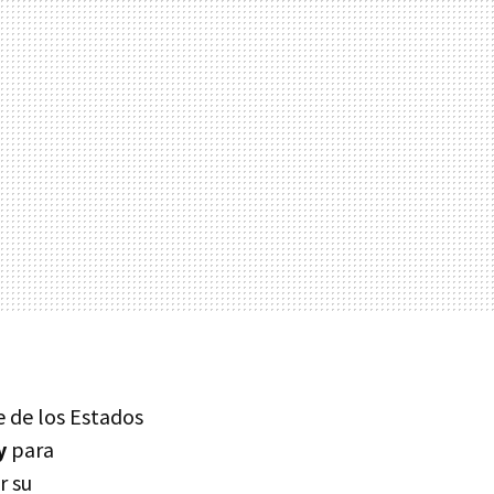
e de los Estados
y
para
r su