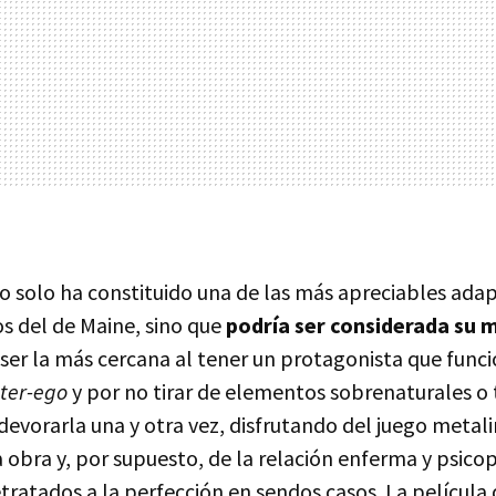
o solo ha constituido una de las más apreciables ada
ros del de Maine, sino que
podría ser considerada su 
 ser la más cercana al tener un protagonista que funci
lter-ego
y por no tirar de elementos sobrenaturales o 
devorarla una y otra vez, disfrutando del juego metali
a obra y, por supuesto, de la relación enferma y psic
tratados a la perfección en sendos casos. La película