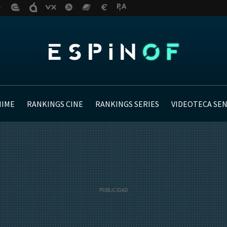
NIME
RANKINGS CINE
RANKINGS SERIES
VIDEOTECA SE