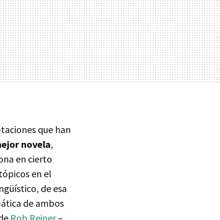
ptaciones que han
mejor novela
,
ona en cierto
tópicos en el
ngüístico, de esa
opática de ambos
 de
Rob Reiner
–