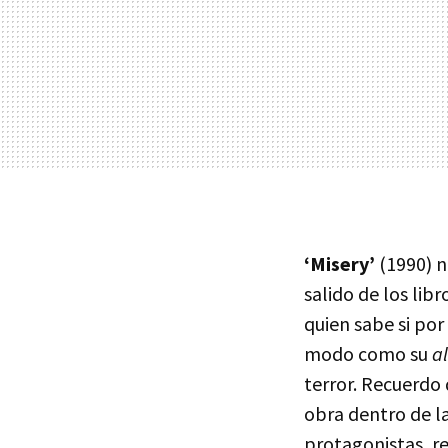
‘Misery’
(1990) n
salido de los lib
quien sabe si por
modo como su
a
terror. Recuerdo 
obra dentro de l
protagonistas, re