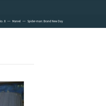
No. 8
Marvel
Spider-man: Brand New Day