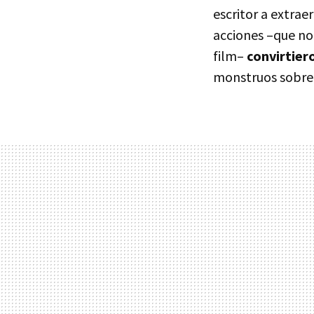
escritor a extrae
acciones –que no
film–
convirtier
monstruos sobren