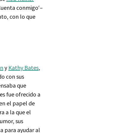
‘Cuenta conmigo‘–
nto, con lo que
an
y
Kathy Bates
,
do con sus
pensaba que
es fue ofrecido a
 en el papel de
a a la que el
humor, sus
a para ayudar al