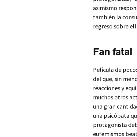
asimismo respons
también la consum
regreso sobre ell
Fan fatal
Película de pocos
del que, sin meno
reacciones y equi
muchos otros acto
una gran cantidad
una psicópata qu
protagonista debe
eufemismos beato