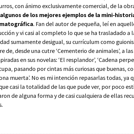
rros, con ánimo exclusivamente comercial, de la obr
algunos de los mejores ejemplos de la mini-historia
ematográfica
. Fan del autor de pequeña, leí en aquel
cción y vi casi al completo lo que se ha trasladado a l
lidad sumamente desigual, su currículum como guionis
re de, desde una cutre ‘Cementerio de animales’, a la
spiradas en sus novelas: ‘El resplandor’, ‘Cadena perpe
cupa, pasando por cintas más curiosas que buenas, com
 zona muerta’. No es mi intención repasarlas todas, ya 
ue casi la totalidad de las que pude ver, por poco es
ron de alguna forma y de casi cualquiera de ellas re
s.