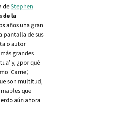
a de
Stephen
 de la
los años una gran
a pantalla de sus
ta o autor
s más grandes
tua’ y, ¿por qué
o ‘Carrie’,
que son multitud,
timables que
cuerdo aún ahora