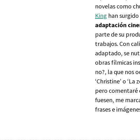
novelas como chu
King
han surgido
adaptación cin
parte de su produ
trabajos. Con ca
adaptado, se nut
obras fílmicas in
no?, la que nos o
‘Christine’ o ‘La
pero comentaré q
fuesen, me marca
frases e imágene