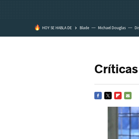
HOY SE HABLA DE
Blade
Michael Douglas
Di
Críticas
FACEBOOK
TWITTER
FLIPBOARD
E-
MAIL