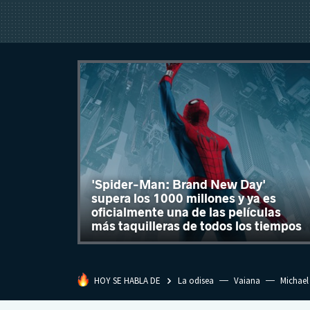
'Spider-Man: Brand New Day'
supera los 1000 millones y ya es
oficialmente una de las películas
más taquilleras de todos los tiempos
HOY SE HABLA DE
La odisea
Vaiana
Michael
Eastwood