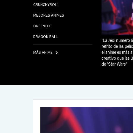
CRUNCHYROLL
MEJORES ANIMES
ONE PIECE
DRAGON BALL
'La Jedi número 9
refrito de las pelí
MÁS ANIME
el anime es más a
creativo que las ú
de 'Star Wars'