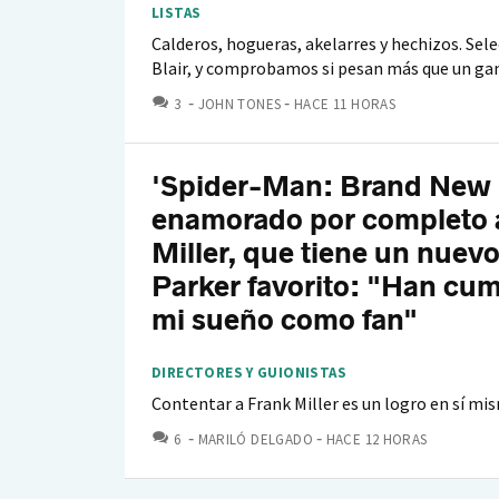
LISTAS
Calderos, hogueras, akelarres y hechizos. Sele
Blair, y comprobamos si pesan más que un ga
COMENTARIOS
3
JOHN TONES
HACE 11 HORAS
'Spider-Man: Brand New 
enamorado por completo 
Miller, que tiene un nuevo
Parker favorito: "Han cu
mi sueño como fan"
DIRECTORES Y GUIONISTAS
Contentar a Frank Miller es un logro en sí mi
COMENTARIOS
6
MARILÓ DELGADO
HACE 12 HORAS