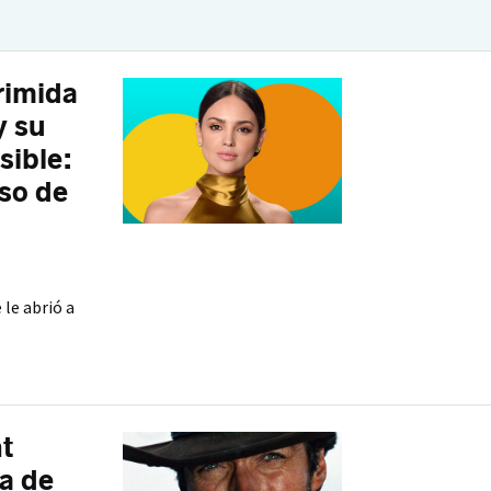
rimida
y su
sible:
rso de
 le abrió a
nt
a de