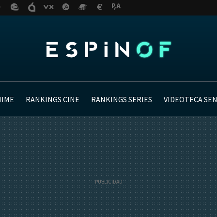
NIME
RANKINGS CINE
RANKINGS SERIES
VIDEOTECA SE