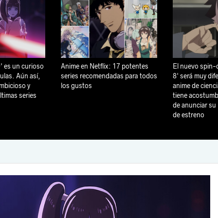
' es un curioso
Anime en Netflix: 17 potentes
El nuevo spin-o
culas. Aún así,
series recomendadas para todos
8' será muy dife
mbicioso y
los gustos
anime de cienci
ltimas series
tiene acostumb
de anunciar su
de estreno