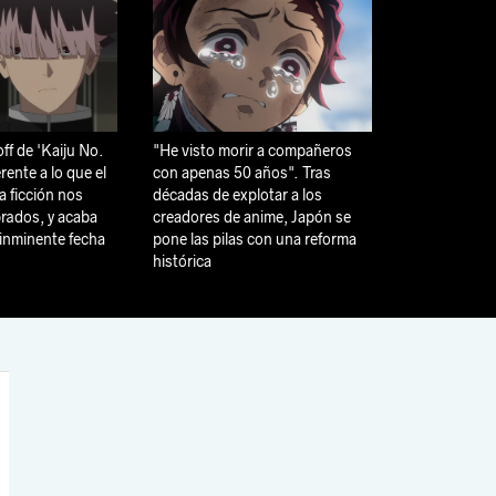
ff de 'Kaiju No.
"He visto morir a compañeros
rente a lo que el
con apenas 50 años". Tras
a ficción nos
décadas de explotar a los
rados, y acaba
creadores de anime, Japón se
 inminente fecha
pone las pilas con una reforma
histórica