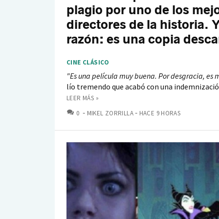
plagio por uno de los mej
directores de la historia. 
razón: es una copia desc
CINE CLÁSICO
"
Es una película muy buena. Por desgracia, es m
lío tremendo que acabó con una indemnizació
LEER MÁS »
COMENTARIOS
0
MIKEL ZORRILLA
HACE 9 HORAS