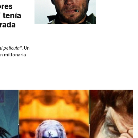
ores
Y tenía
arada
i película"
. Un
n millonaria