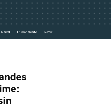
Marvel
En mar abierto
Netflix
randes
nime:
sin