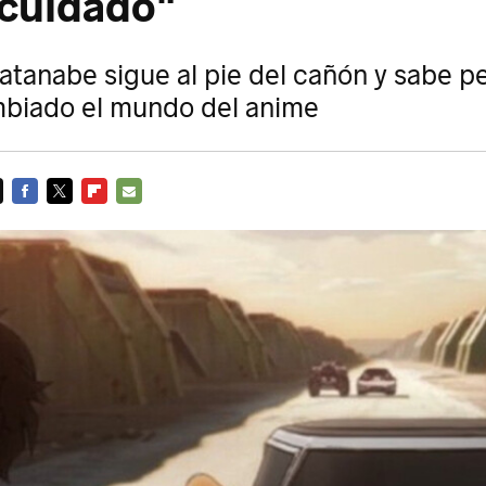
cuidado"
atanabe sigue al pie del cañón y sabe 
biado el mundo del anime
FACEBOOK
TWITTER
FLIPBOARD
E-
MAIL