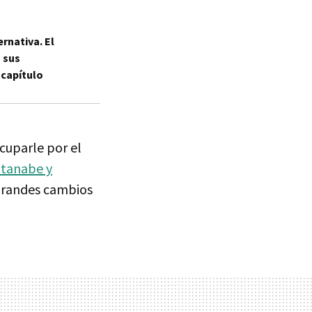
rnativa. El
 sus
capítulo
cuparle por el
atanabe y
 grandes cambios