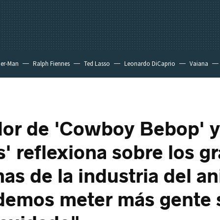
der-Man
Ralph Fiennes
Ted Lasso
Leonardo DiCaprio
Vaiana
dor de 'Cowboy Bebop' y
s' reflexiona sobre los g
as de la industria del a
demos meter más gente 