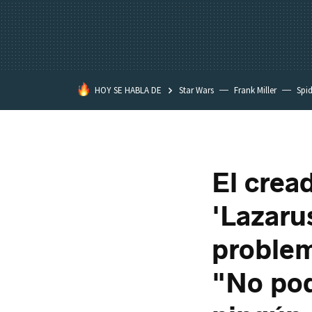
HOY SE HABLA DE
Star Wars
Frank Miller
Spi
El crea
'Lazaru
problem
"No po