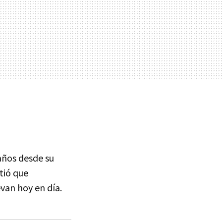
años desde su
itió que
evan hoy en día.