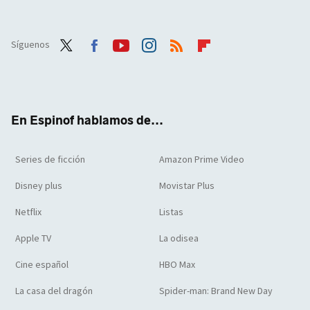
Síguenos
Twit
Face
Yout
Inst
RSS
Flip
ter
boo
ube
agra
boar
k
m
d
En Espinof hablamos de...
Series de ficción
Amazon Prime Video
Disney plus
Movistar Plus
Netflix
Listas
Apple TV
La odisea
Cine español
HBO Max
La casa del dragón
Spider-man: Brand New Day