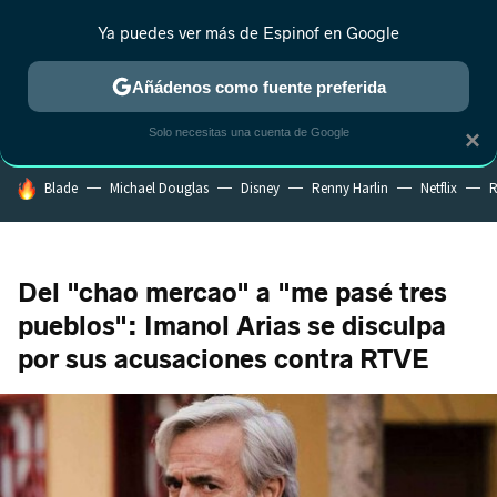
Ya puedes ver más de Espinof en Google
CRÍTICA
ESTRENOS
REALITY
ANIME
RANKINGS CINE
RA
Añádenos como fuente preferida
Solo necesitas una cuenta de Google
×
HOY SE HABLA DE
Blade
Michael Douglas
Disney
Renny Harlin
Netflix
R
Del "chao mercao" a "me pasé tres
pueblos": Imanol Arias se disculpa
por sus acusaciones contra RTVE