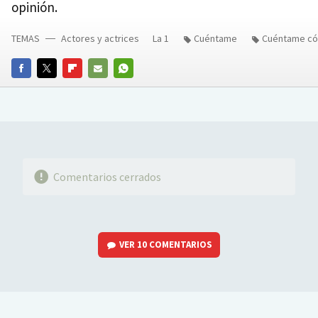
opinión.
TEMAS
Actores y actrices
La 1
Cuéntame
Cuéntame c
FACEBOOK
TWITTER
FLIPBOARD
E-
WHATSAPP
MAIL
Comentarios cerrados
VER
10 COMENTARIOS