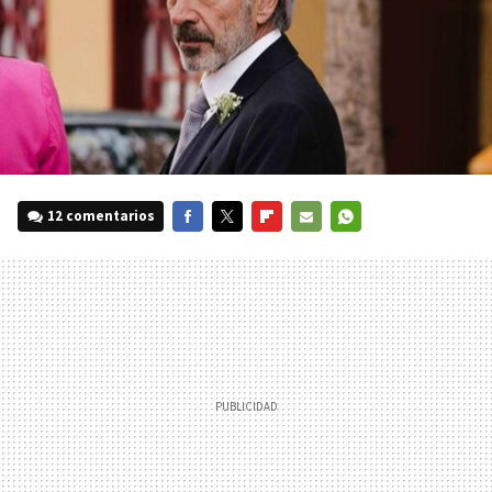
12 comentarios
FACEBOOK
TWITTER
FLIPBOARD
E-
WHATSAPP
MAIL