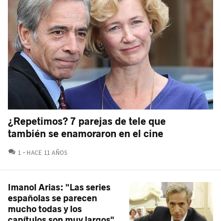
¿Repetimos? 7 parejas de tele que
también se enamoraron en el cine
COMENTARIOS
1
HACE 11 AÑOS
Imanol Arias: "Las series
españolas se parecen
mucho todas y los
capítulos son muy largos"