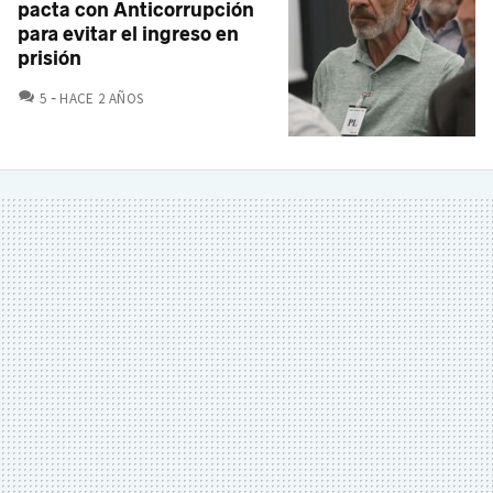
pacta con Anticorrupción
para evitar el ingreso en
prisión
COMENTARIOS
5
HACE 2 AÑOS