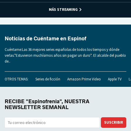
MÁS STREAMING
Noticias de Cuéntame en Espinof
Cuéntame:Las 36 mejores series españolas de todos los tiempos y dónde
verlas."Estuvieron muchísimos años sin pagar un duro". El alcalde del pueblo
de..
OTROS TEMAS:
Series de ficción
Amazon Prime Video
Apple TV
L
RECIBE "Espinofrenia", NUESTRA
NEWSLETTER SEMANAL
SUSCRIBIR