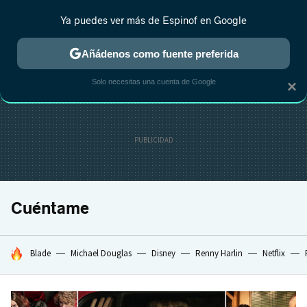
Ya puedes ver más de Espinof en Google
CRÍTICA
ESTRENOS
REALITY
ANIME
RANKINGS CINE
RA
Añádenos como fuente preferida
Solo necesitas una cuenta de Google
×
Cuéntame
HOY SE HABLA DE
Blade
Michael Douglas
Disney
Renny Harlin
Netflix