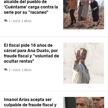
alcalde del pueblo de
'Cuéntame' carga contra la
serie por su "racaneo"
COMENTARIOS
2
HACE 2 AÑOS
El fiscal pide 16 años de
cárcel para Ana Duato, por
fraude fiscal y "voluntad de
ocultar rentas"
COMENTARIOS
2
HACE 2 AÑOS
Imanol Arias acepta ser
culpable de fraude fiscal y