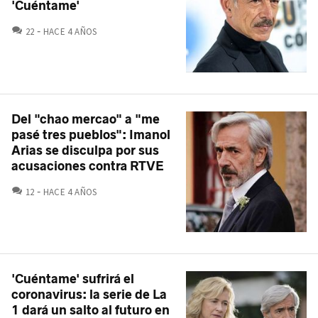
'Cuéntame'
COMENTARIOS
22
HACE 4 AÑOS
Del "chao mercao" a "me
pasé tres pueblos": Imanol
Arias se disculpa por sus
acusaciones contra RTVE
COMENTARIOS
12
HACE 4 AÑOS
'Cuéntame' sufrirá el
coronavirus: la serie de La
1 dará un salto al futuro en