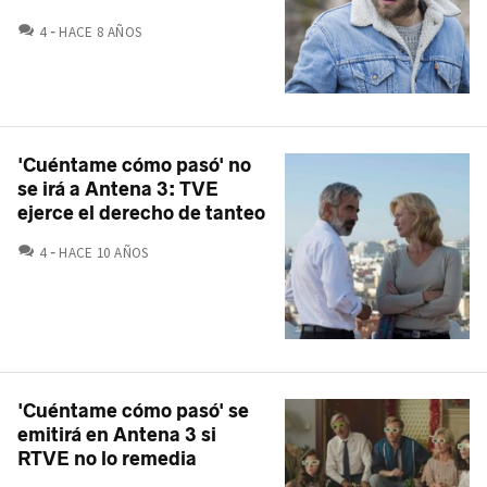
COMENTARIOS
4
HACE 8 AÑOS
'Cuéntame cómo pasó' no
se irá a Antena 3: TVE
ejerce el derecho de tanteo
COMENTARIOS
4
HACE 10 AÑOS
'Cuéntame cómo pasó' se
emitirá en Antena 3 si
RTVE no lo remedia