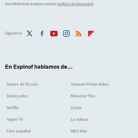
Suscribiéndote aceptas nuestra
política de privacidad
Síguenos
Twit
Face
Yout
Inst
RSS
Flip
ter
boo
ube
agra
boar
k
m
d
En Espinof hablamos de...
Series de ficción
Amazon Prime Video
Disney plus
Movistar Plus
Netflix
Listas
Apple TV
La odisea
Cine español
HBO Max