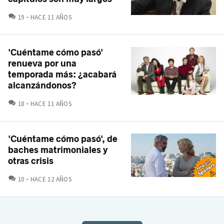
COMENTARIOS
19
HACE 11 AÑOS
'Cuéntame cómo pasó'
renueva por una
temporada más: ¿acabará
alcanzándonos?
COMENTARIOS
18
HACE 11 AÑOS
'Cuéntame cómo pasó', de
baches matrimoniales y
otras crisis
COMENTARIOS
10
HACE 12 AÑOS