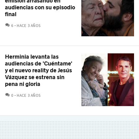
emisión arrasando en
audiencias con su episodio
final
COMENTARIOS
6
HACE 3 AÑOS
Herminia levanta las
audiencias de 'Cuéntame'
y el nuevo reality de Jesús
Vázquez se estrena sin
pena ni gloria
COMENTARIOS
0
HACE 3 AÑOS