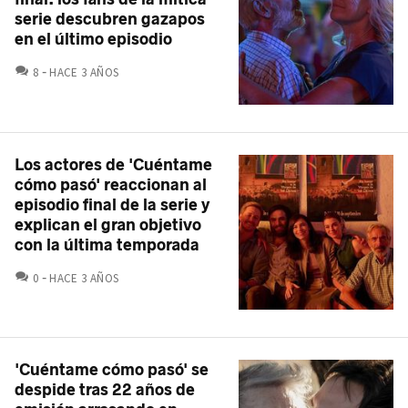
serie descubren gazapos
en el último episodio
COMENTARIOS
8
HACE 3 AÑOS
Los actores de 'Cuéntame
cómo pasó' reaccionan al
episodio final de la serie y
explican el gran objetivo
con la última temporada
COMENTARIOS
0
HACE 3 AÑOS
'Cuéntame cómo pasó' se
despide tras 22 años de