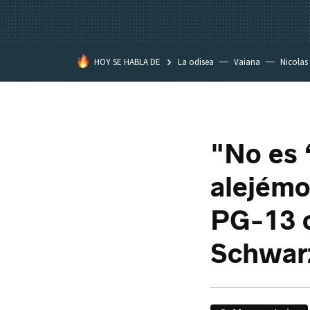
HOY SE HABLA DE
La odisea
Vaiana
Nicolas
"No es 
alejémo
PG-13 c
Schwar