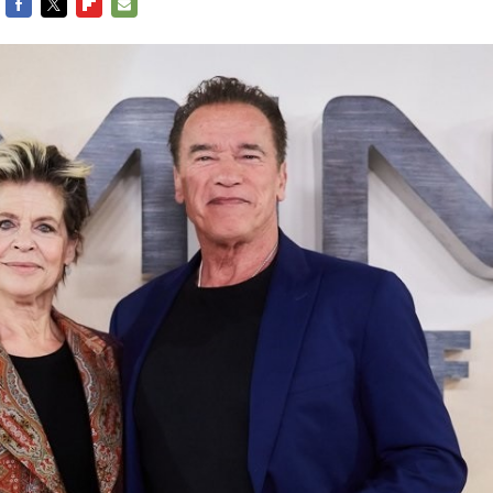
FACEBOOK
TWITTER
FLIPBOARD
E-
MAIL