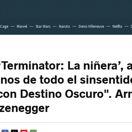
 Cage
Marvel
Star Wars
Naruto
Denis Villeneuve
Netflix
‘Terminator: La niñera’, 
nos de todo el sinsentid
on Destino Oscuro". Ar
zenegger