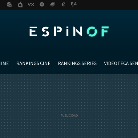
NIME
RANKINGS CINE
RANKINGS SERIES
VIDEOTECA SE