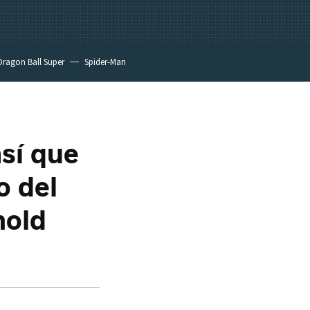
Dragon Ball Super
Spider-Man
así que
o del
nold