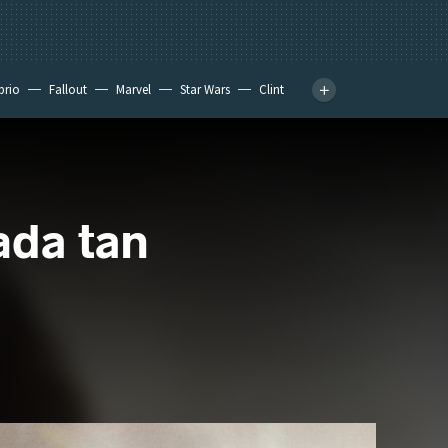
prio
Fallout
Marvel
Star Wars
Clint
ada tan