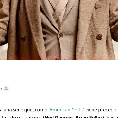
r
a una serie que, como ‘
American Gods
’, viene precedi
bre de sus autores (
Neil Gaiman, Brian Fuller
), hay 