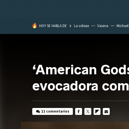
HOY SE HABLA DE
La odisea
Vaiana
Michael
Eastwood
‘American Gods
evocadora como
11 comentarios
FACEBOOK
TWITTER
FLIPBOARD
E-
MAIL