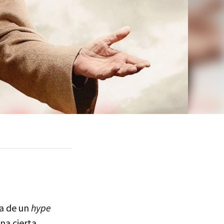
da de un
hype
una cierta