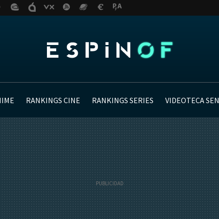
NIME
RANKINGS CINE
RANKINGS SERIES
VIDEOTECA SE