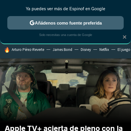
Ya puedes ver más de Espinof en Google
CRÍTICA
ESTRENOS
REALITY
ANIME
RANKINGS CINE
RA
Añádenos como fuente preferida
Solo necesitas una cuenta de Google
×
HOY SE HABLA DE
Arturo Pérez-Reverte
James Bond
Disney
Netflix
El juego
Apple TV+ acierta de pleno con la