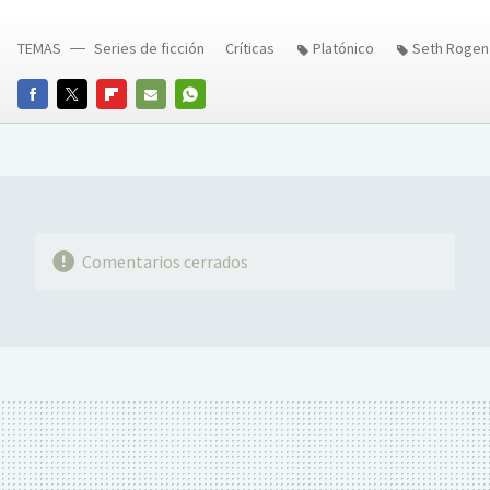
TEMAS
Series de ficción
Críticas
Platónico
Seth Rogen
FACEBOOK
TWITTER
FLIPBOARD
E-
WHATSAPP
MAIL
Comentarios cerrados