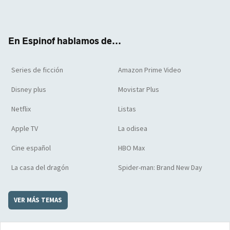
Twit
Face
Yout
Inst
RSS
Flip
ter
boo
ube
agra
boar
k
m
d
En Espinof hablamos de...
Series de ficción
Amazon Prime Video
Disney plus
Movistar Plus
Netflix
Listas
Apple TV
La odisea
Cine español
HBO Max
La casa del dragón
Spider-man: Brand New Day
VER MÁS TEMAS