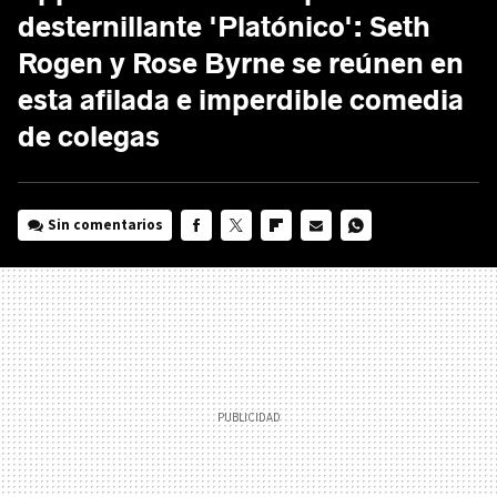
desternillante 'Platónico': Seth
Rogen y Rose Byrne se reúnen en
esta afilada e imperdible comedia
de colegas
Sin comentarios
FACEBOOK
TWITTER
FLIPBOARD
E-
WHATSAPP
MAIL